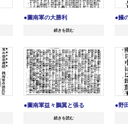
●圖南軍の大勝利
●鱶
続きを読む
●圖南軍益々鵬翼と張る
●野
続きを読む