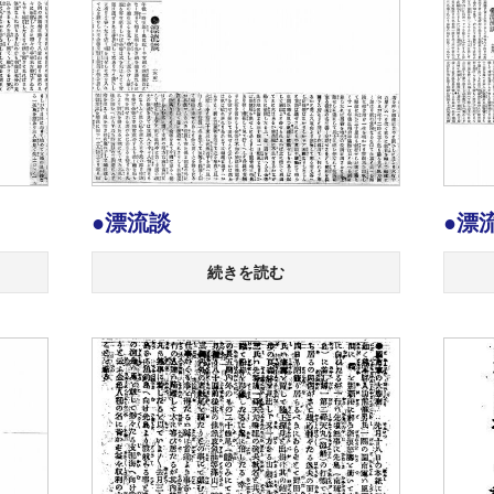
●漂流談
●漂
続きを読む