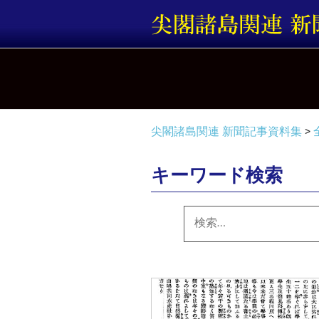
コ
ン
テ
ン
ツ
へ
ス
キ
尖閣諸島関連 新聞記事資料集
>
ッ
プ
キーワード検索
検
索: