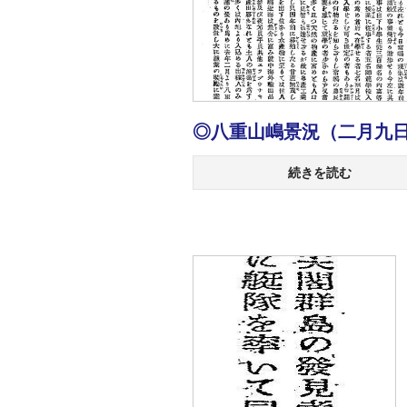
◎八重山嶋景況（二月九
続きを読む