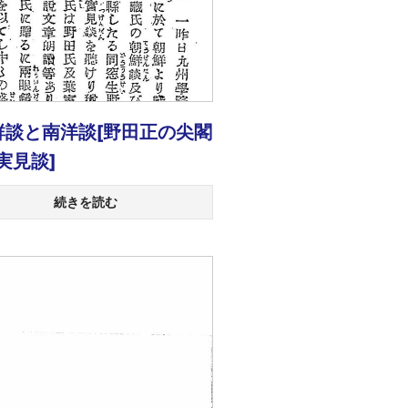
鮮談と南洋談[野田正の尖閣
実見談]
続きを読む