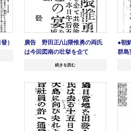
日發）
廣告 野田正/山隈惟勇の両氏
●朝
は今回図南の壮挙を企て
群島
続きを読む