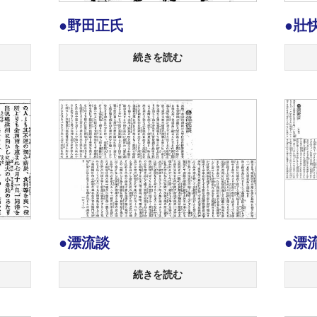
●野田正氏
●壯
続きを読む
●漂流談
●漂
続きを読む