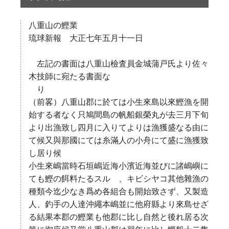
八重山の鰹業
琉球新報 大正七年五月十一日
左記の書面は八重山檢査員金城蒲戸氏より佐々
木技師に宛たる書面な
り
（前畧）八重山郡に於ては小生來島以來鰹漁を開
始する者なく只鳩間島の帆船銀榮丸が去三月下旬
より出漁致し四月に入りてよりは漁獲盛なる由に
て候又與那國にては糸滿人の小舟にて盛に漁獲致
し居り候
小生來嶋當時石垣嶋近海小濱近海並びに諸嶋嶼に
ても鰹の餌料たるスルゝ、キビシヤコ其他雜漁の
種類今迄少なき爲め各組合も開始致さず、又製造
人、釣手の人達沖繩本嶋並に他府縣より來島せざ
る結果本郡の鰹業も他郡に比し自然と後れ居る次