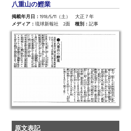
八重山の鰹業
掲載年月日：
1918/5/11（土） 大正７年
メディア：
琉球新報社 2面
種別：
記事
原文表記