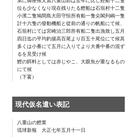
第に御座候又當八重山郡は翌年に比し鰹船十二隻
位も少なくなり現在残りたる鰹船は石垣村十二隻
小濱二隻鳩間島大田守恒所有船一隻尖閣列嶋一隻
計十六隻の發動機船と從前の通りの帆船にて候、
石垣村にては宮崎治三郎所有船二隻出漁致し五月
四日迄の平均釣揚高百尾より百五十尾位にて候其
多くは小番にて五月に入りてより大番中番の混ず
るを見受け候
鰹の餌料としては赤じやこ、大眼魚が重なるもの
にて候
（下畧）
現代仮名遣い表記
八重山の鰹業
琉球新報 大正七年五月十一日