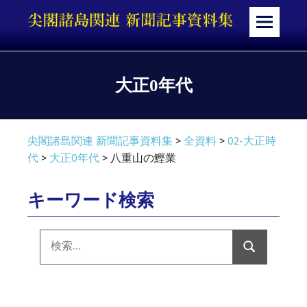
コ
ン
メ
テ
ニ
ン
ュ
ツ
ー
大正0年代
へ
ス
キ
尖閣諸島関連 新聞記事資料集
>
全資料
>
02-大正時
ッ
代
>
大正0年代
>
八重山の鰹業
プ
キーワード検索
検
索:
検
索