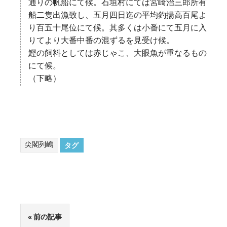
通りの帆船にて候。石垣村にては宮崎治三郎所有
船二隻出漁致し、五月四日迄の平均釣揚高百尾よ
り百五十尾位にて候。其多くは小番にて五月に入
りてより大番中番の混ずるを見受け候。
鰹の飼料としては赤じゃこ、大眼魚が重なるもの
にて候。
（下略）
尖閣列嶋
タグ
前の記事