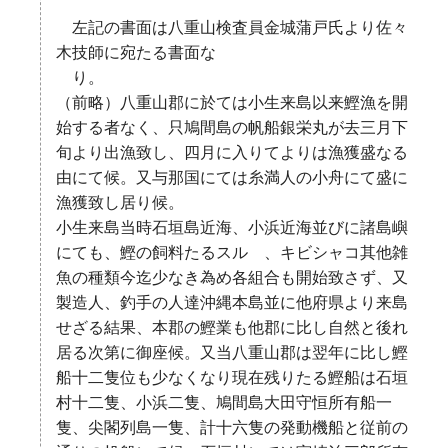
左記の書面は八重山検査員金城蒲戸氏より佐々
木技師に宛たる書面な
り。
（前略）八重山郡に於ては小生来島以来鰹漁を開
始する者なく、只鳩間島の帆船銀栄丸が去三月下
旬より出漁致し、四月に入りてよりは漁獲盛なる
由にて候。又与那国にては糸満人の小舟にて盛に
漁獲致し居り候。
小生来島当時石垣島近海、小浜近海並びに諸島嶼
にても、鰹の飼料たるスルゝ、キビシャコ其他雑
魚の種類今迄少なき為め各組合も開始致さず、又
製造人、釣手の人達沖縄本島並に他府県より来島
せざる結果、本郡の鰹業も他郡に比し自然と後れ
居る次第に御座候。又当八重山郡は翌年に比し鰹
船十二隻位も少なくなり現在残りたる鰹船は石垣
村十二隻、小浜二隻、鳩間島大田守恒所有船一
隻、尖閣列島一隻、計十六隻の発動機船と従前の