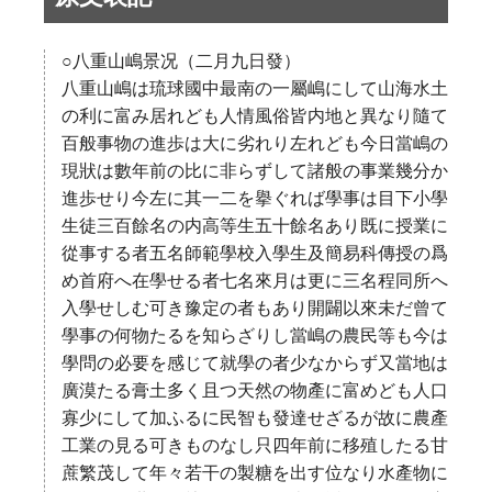
○八重山嶋景况（二月九日發）
八重山嶋は琉球國中最南の一屬嶋にして山海水土
の利に富み居れども人情風俗皆内地と異なり隨て
百般事物の進歩は大に劣れり左れども今日當嶋の
現狀は數年前の比に非らずして諸般の事業幾分か
進歩せり今左に其一二を擧ぐれば學事は目下小學
生徒三百餘名の内高等生五十餘名あり既に授業に
從事する者五名師範學校入學生及簡易科傳授の爲
め首府へ在學せる者七名來月は更に三名程同所へ
入學せしむ可き豫定の者もあり開闢以來未だ曾て
學事の何物たるを知らざりし當嶋の農民等も今は
學問の必要を感じて就學の者少なからず又當地は
廣漠たる膏土多く且つ天然の物產に富めども人口
寡少にして加ふるに民智も發達せざるが故に農產
工業の見る可きものなし只四年前に移殖したる甘
蔗繁茂して年々若干の製糖を出す位なり水產物に