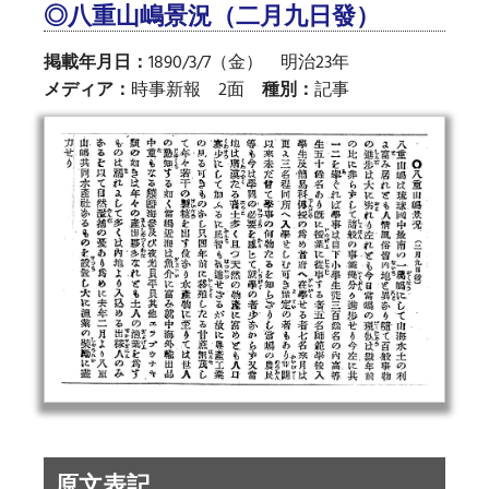
◎八重山嶋景況（二月九日發）
掲載年月日：
1890/3/7（金） 明治23年
メディア：
時事新報 2面
種別：
記事
原文表記