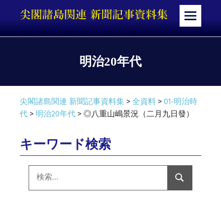
コ
ン
メ
テ
ニ
ン
ュ
ツ
ー
明治20年代
へ
ス
キ
尖閣諸島関連 新聞記事資料集
>
全資料
>
01-明治時
ッ
代
>
明治20年代
>
◎八重山嶋景況（二月九日發）
プ
キーワード検索
検
索:
検
索