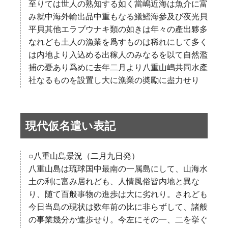
至りては世人の熟知する如く當嶋近海は魚介に富
み就中海外輸出品中重もなる鱶鰭海參及び夜光貝
平貝其他エラブウナキ類の如きは年々の產出夥多
なれども土人の漁業を爲すものは稀れにして多く
は内地より入込める出稼人のみなるを以て自然濫
捕の憂あり爲めに去年二月より八重山嶋共同水產
社なるものを設置し大に漁業の奬勵に盡力せり
現代仮名遣い表記
○八重山島景況（二月九日発）
八重山島は琉球国中最南の一属島にして、山海水
土の利に富み居れども、人情風俗皆内地と異な
り、随て百般事物の進歩は大に劣れり。されども
今日当島の現状は数年前の比に非らずして、諸般
の事業幾分か進歩せり。今左にその一、二を挙ぐ