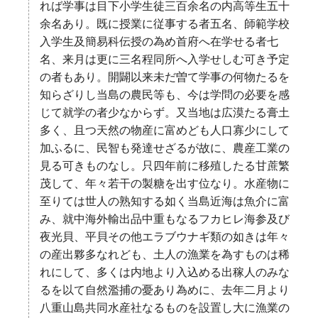
れば学事は目下小学生徒三百余名の内高等生五十
余名あり。既に授業に従事する者五名、師範学校
入学生及簡易科伝授の為め首府へ在学せる者七
名、来月は更に三名程同所へ入学せしむ可き予定
の者もあり。開闢以来未だ曽て学事の何物たるを
知らざりし当島の農民等も、今は学問の必要を感
じて就学の者少なからず。又当地は広漠たる膏土
多く、且つ天然の物産に富めども人口寡少にして
加ふるに、民智も発達せざるが故に、農産工業の
見る可きものなし。只四年前に移殖したる甘蔗繁
茂して、年々若干の製糖を出す位なり。水産物に
至りては世人の熟知する如く当島近海は魚介に富
み、就中海外輸出品中重もなるフカヒレ海参及び
夜光貝、平貝その他エラブウナギ類の如きは年々
の産出夥多なれども、土人の漁業を為すものは稀
れにして、多くは内地より入込める出稼人のみな
るを以て自然濫捕の憂あり為めに、去年二月より
八重山島共同水産社なるものを設置し大に漁業の