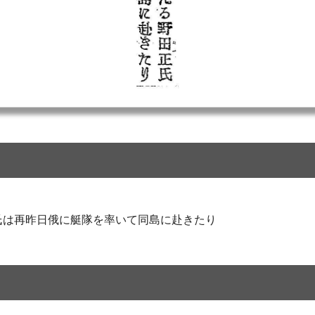
氏は再昨日俄に艇隊を率いて同島に赴きたり