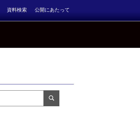
資料検索
公開にあたって
検
索