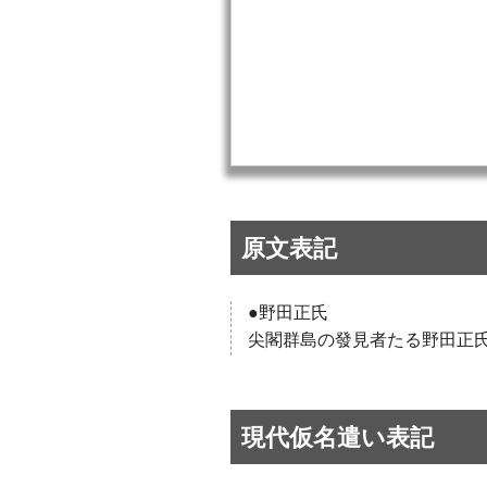
原文表記
●野田正氏
尖閣群島の發見者たる野田正
現代仮名遣い表記