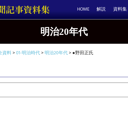
HOME
解説
資料集
明治20年代
全資料
>
01-明治時代
>
明治20年代
>
●野田正氏