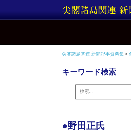
コ
ン
テ
ン
ツ
へ
ス
キ
尖閣諸島関連 新聞記事資料集
>
ッ
プ
キーワード検索
検
索:
●野田正氏