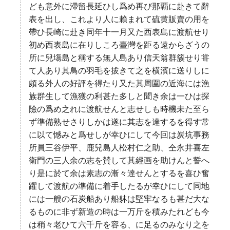
ども意外に滯留長延ひし爲め再び那覇に赴きて辭
表を出し、これより人に賴まれて硫黄販賣の用を
帶ひ長崎に赴き同年十一月又た西表島に渡航せり
初め西表島に在りしころ臺灣を距る遠からざうの
所に兒塲島と稱する無人島あり信天翁群簇せり甞
て人あり其鳥の羽毛を拔きて之を横濱に送りしに
頗る外人の好評を得たり又た其周圍の近海には漁
族群生して漁獲の利甚た多しと聞き余は一ひは探
險の爲め之れに渡航せんと志せしも時機未た至ら
ず準備熟せさりしかは遂に其志を達するを得す常
に以て憾みと爲せしが幸ひにして今回は炭坑事務
所員三谷伊平、鹿兒島人松村仁之助、仝永井喜左
衛門の三人余の志を賛して其經画を助けんと誓へ
り是に於て余は素志の漸々達せんとするを喜ひ奮
躍して渡航の準備に着手したるが幸ひにして同地
には一艘の石炭船あり船躰は堅牢なるも甚だ大な
るものに非ず新造の時は一万斤を積みたれども今
は稍々老ひて六千斤を容る、に足るのみなり之を