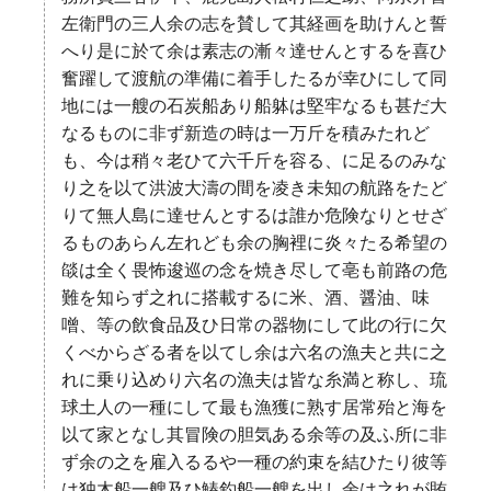
左衛門の三人余の志を賛して其経画を助けんと誓
へり是に於て余は素志の漸々達せんとするを喜ひ
奮躍して渡航の準備に着手したるが幸ひにして同
地には一艘の石炭船あり船躰は堅牢なるも甚だ大
なるものに非ず新造の時は一万斤を積みたれど
も、今は稍々老ひて六千斤を容る、に足るのみな
り之を以て洪波大濤の間を凌き未知の航路をたど
りて無人島に達せんとするは誰か危険なりとせざ
るものあらん左れども余の胸裡に炎々たる希望の
燄は全く畏怖逡巡の念を焼き尽して亳も前路の危
難を知らず之れに搭載するに米、酒、醤油、味
噌、等の飲食品及ひ日常の器物にして此の行に欠
くべからざる者を以てし余は六名の漁夫と共に之
れに乗り込めり六名の漁夫は皆な糸満と称し、琉
球土人の一種にして最も漁獲に熟す居常殆と海を
以て家となし其冒険の胆気ある余等の及ふ所に非
ず余の之を雇入るるや一種の約束を結ひたり彼等