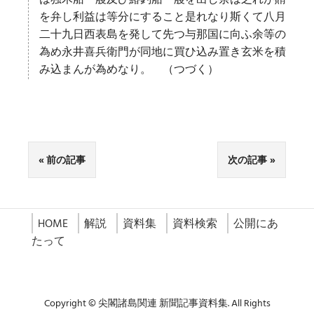
は独木船一艘及ひ鰆釣船一艘を出し余は之れが賄
を弁し利益は等分にすること是れなり斯くて八月
二十九日西表島を発して先つ与那国に向ふ余等の
為め永井喜兵衛門が同地に買ひ込み置き玄米を積
み込まんが為めなり。 （つづく）
前の記事
次の記事
HOME
解説
資料集
資料検索
公開にあ
たって
Copyright © 尖閣諸島関連 新聞記事資料集. All Rights