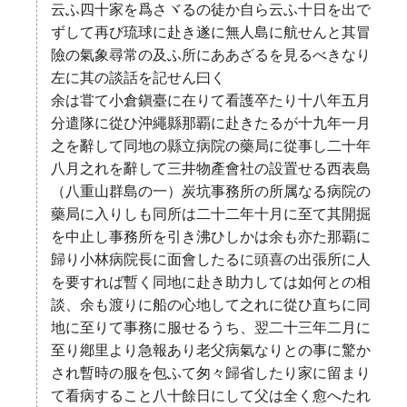
云ふ四十家を爲さヾるの徒か自ら云ふ十日を出で
ずして再び琉球に赴き遂に無人島に航せんと其冒
險の氣象尋常の及ふ所にああざるを見るべきなり
左に其の談話を記せん曰く
余は甞て小倉鎭臺に在りて看護卒たり十八年五月
分遣隊に從ひ沖繩縣那覇に赴きたるが十九年一月
之を辭して同地の縣立病院の藥局に從事し二十年
八月之れを辭して三井物產會社の設置せる西表島
（八重山群島の一）炭坑事務所の所属なる病院の
藥局に入りしも同所は二十二年十月に至て其開掘
を中止し事務所を引き沸ひしかは余も亦た那覇に
歸り小林病院長に面會したるに頭喜の出張所に人
を要すれば暫く同地に赴き助力しては如何との相
談、余も渡りに船の心地して之れに從ひ直ちに同
地に至りて事務に服せるうち、翌二十三年二月に
至り鄕里より急報あり老父病氣なりとの事に驚か
され暫時の服を包ふて匆々歸省したり家に留まり
て看病すること八十餘日にして父は全く愈へたれ