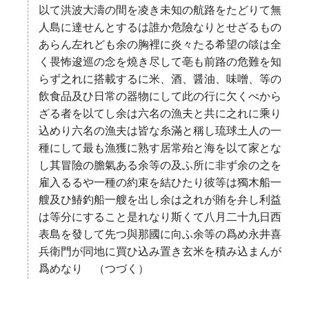
以て洪波大濤の間を凌き未知の航路をたどりて無
人島に達せんとするは誰か危險なりとせざるもの
あらん左れども余の胸裡に炎々たる希望の燄は全
く畏怖逡巡の念を燒き尽して亳も前路の危難を知
らず之れに搭載するに米、酒、醤油、味噌、等の
飲食品及ひ日常の器物にして此の行に欠くべから
ざる者を以てし余は六名の漁夫と共に之れに乘り
込めり六名の漁夫は皆な糸滿と稱し琉球土人の一
種にして最も漁獲に熟す居常殆と海を以て家とな
し其冒險の膽氣ある余等の及ふ所に非ず余の之を
雇入るるや一種の約束を結ひたり彼等は獨木船一
艘及ひ鰆釣船一艘を出し余は之れが賄を弁し利益
は等分にすること是れなり斯くて八月二十九日西
表島を發して先つ與那國に向ふ余等の爲め永井喜
兵衛門が同地に買ひ込み置き玄米を積み込まんが
爲めなり （つづく）