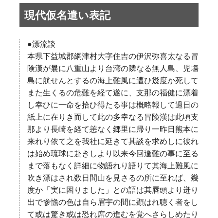
現代仮名遣い表記
●漂流談
本県下益城郡網津村大字住吉の伊沢弥喜太なる冒
険漢が曩に八重山より台湾の隣なる無人島、児塲
島に航せんとするの海上難風に遭ひ幾度か死して
また生くるの危難を経て遂に、支那の福健に漂着
し幸ひに一命を拾ひ得たる事は概略報して過日の
紙上に在りき而して此の多幸なる冒険漢は此頃支
那より長崎を経て恙なく郷里に帰り一昨日熊本に
来れり依て之を我社に延きて其談を求めしに彼れ
は始め琉球に赴きしより以来今回逢難の事に至る
まで落もなく詳細に物語れり語りて其海上難風に
吹き漂はされ数日間山を見さるの所に至れば、幾
度か「実に困りました」との語は其唇頭より迸り
出で惨憺の色は自ら眉宇の間に顕はれ聴く者をし
て或は驚き或は恐れ席の進むを覚へさらしめたり