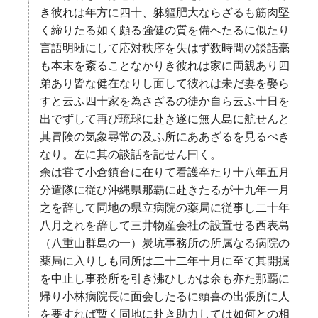
き彼れは年方に四十、躰軀肥大ならざるも筋肉堅
く締りたる如く頗る強健の質を備へたるに似たり
言語明晰にして応対秩序を失はず数時間の談話毫
も本末を紊ることなかりき彼れは家に両親あり四
弟あり皆な健在なりし面して彼れは未だ妻を娶ら
すと云ふ四十家を為さざるの徒か自ら云ふ十日を
出でずして再び琉球に赴き遂に無人島に航せんと
其冒険の気象尋常の及ふ所にああざるを見るべき
なり。左に其の談話を記せん曰く。
余は甞て小倉鎮台に在りて看護卒たり十八年五月
分遣隊に従ひ沖縄県那覇に赴きたるが十九年一月
之を辞して同地の県立病院の薬局に従事し二十年
八月之れを辞して三井物産会社の設置せる西表島
（八重山群島の一）炭坑事務所の所属なる病院の
薬局に入りしも同所は二十二年十月に至て其開掘
を中止し事務所を引き沸ひしかは余も亦た那覇に
帰り小林病院長に面会したるに頭喜の出張所に人
を要すれば暫く同地に赴き助力しては如何との相