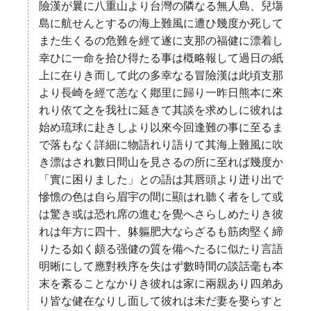
險漢が曩に八重山より台灣の隣なる無人島、兒塲
島に航せんとするの海上難風に遭ひ幾度か死して
また生くるの危難を經て遂に支那の福健に漂着し
幸ひに一命を拾ひ得たる事は槪略報して過日の紙
上に在りき而して此の多幸なる冒險漢は此頃支那
より長崎を經て恙なく鄕里に歸り一昨日熊本に來
れり依て之を我社に延きて其談を求めしに彼れは
始め琉球に赴きしより以來今回逢難の事に至るま
で落もなく詳細に物語れり語りて其海上難風に吹
き漂はされ數日間山を見さるの所に至れば幾度か
「實に困りました」との語は其唇頭より迸り出で
慘憺の色は自ら眉宇の間に顯はれ聽く者をして或
は驚き或は恐れ席の進むを覺へさらしめたりき彼
れは年方に四十、躰軀肥大ならざるも筋肉堅く締
りたる如く頗る强健の質を備へたるに似たり言語
明晰にして應對秩序を失はず數時間の談話毫も本
末を紊ることなかりき彼れは家に兩親あり四弟あ
り皆な健在なりし面して彼れは未だ妻を娶らすと