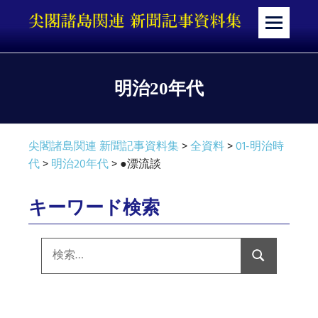
コ
ン
メ
テ
ニ
ン
ュ
ツ
ー
明治20年代
へ
ス
キ
尖閣諸島関連 新聞記事資料集
>
全資料
>
01-明治時
ッ
代
>
明治20年代
>
●漂流談
プ
キーワード検索
検
索:
検
索