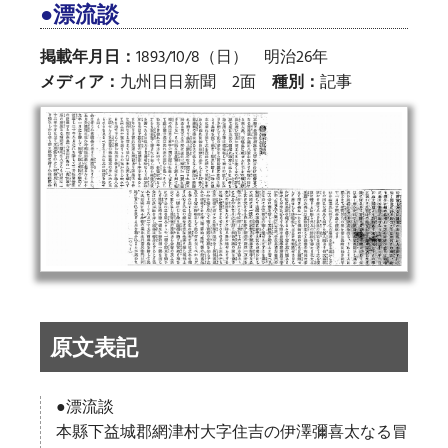
●漂流談
掲載年月日：
1893/10/8（日） 明治26年
メディア：
九州日日新聞 2面
種別：
記事
原文表記
●漂流談
本縣下益城郡網津村大字住吉の伊澤彌喜太なる冒