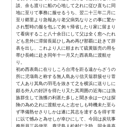
談、余も渡りに船の心地して之れに従ひ直ちに同
地に至りて事務に服せるうち、翌二十三年二月に
至り郷里より急報あり老父病気なりとの事に驚か
され暫時の服を包ふて匆々帰省したり家に留まり
て看病すること八十余日にして父は全く愈へたれ
ども意外に滞留長延ひし為め再び那覇に赴きて辞
表を出し、これより人に頼まれて硫黄販売の用を
帯ひ長崎に赴き同年十一月又た西表島に渡航せ
り。
初め西表島に在りしころ台湾を距る遠からざうの
所に児塲島と称する無人島あり信天翁群簇せり甞
て人あり其鳥の羽毛を抜きて之を横浜に送りしに
頗る外人の好評を得たり又た其周囲の近海には漁
族群生して漁獲の利甚た多しと聞き余は一ひは探
険の為め之れに渡航せんと志せしも時機未た至ら
ず準備熟せさりしかは遂に其志を達するを得す常
に以て憾みと為せしが幸ひにして、今回は炭坑事
務所員三谷伊平、鹿児島人松村仁之助、同永井喜