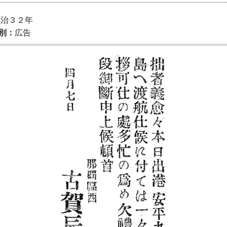
 明治３２年
別：
広告