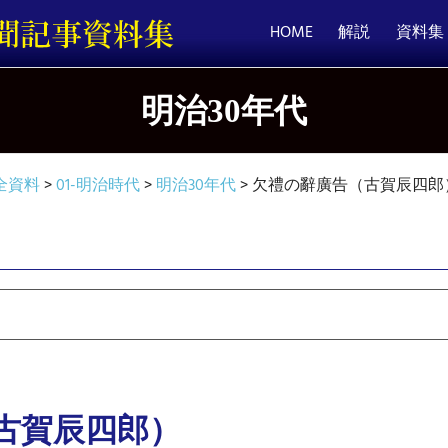
HOME
解説
資料集
明治30年代
全資料
>
01-明治時代
>
明治30年代
>
欠禮の辭廣告（古賀
告（古賀辰四郎）