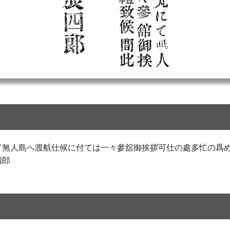
て無人島へ渡航仕候に付ては一々參舘御挨拶可仕の處多忙の爲
四郎