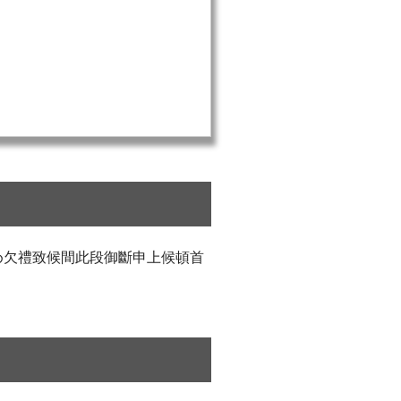
め欠禮致候間此段御斷申上候頓首