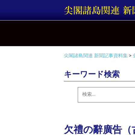
コ
ン
テ
ン
ツ
へ
ス
キ
尖閣諸島関連 新聞記事資料集
>
ッ
プ
キーワード検索
検
索:
欠禮の辭廣