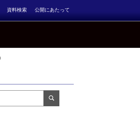
資料検索
公開にあたって
辰四郎）
検
索