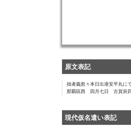
原文表記
拙者義愈々本日出港安平丸に
那覇區西 四月七日 古賀辰
現代仮名遣い表記