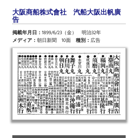
大阪商船株式會社 汽船大阪出帆廣
告
掲載年月日：
1899/6/23（金） 明治32年
メディア：
朝日新聞 10面
種別：
広告