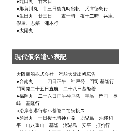
●龍田丸 廿六日
●那賀川丸 廿三日後九時出帆 兵庫徳島行
●生田丸 廿三日 晝一時 夜十二時 兵庫、
假屋、志築 洲本行
●太陽丸
現代仮名遣い表記
大阪商船株式会社 汽船大阪出帆広告
●台南丸 二十四日正午 神戸発 門司 基隆行
門司発二十五日直航 二十八日基隆着
●福岡丸 二十六日正午神戸発 宇品、門司、長
崎 基隆行
○沿岸各港行客ハ基隆ニて続接ス
●須磨丸 一日後七時神戸発 鹿兒島 沖縄和
平 山八重山 基隆 澎湖島 安平 打狗行