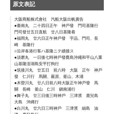
原文表記
大阪商船株式會社 汽船大阪出帆廣告
●臺南丸 二十四日正午 神戶發 門司基隆行
門司發廿五日直航 廿八日基隆着
●福岡丸 廿六日正午神戶發 宇品、門司、長
崎 基隆行
○沿岸各港行客ハ基隆ニテ續接ス
●須磨丸 一日後七時神戶發麑島沖繩和平山八重
山基隆澎湖島安平打狗行
●筑後川丸 廿五日 前八時 大阪 正午 神戶
發 仁川行 馬關、嚴原、釜山、木浦
●木曽川丸 廿八日前八時大阪正午神戶發 馬
關 長崎 釜山 仁川 鎭南浦行
●舞子丸 廿三日後三時神戶 三津濱 鹿兒島
大島 沖縄行
●白川丸 廿六日三時神戶 三津濱 細島 油