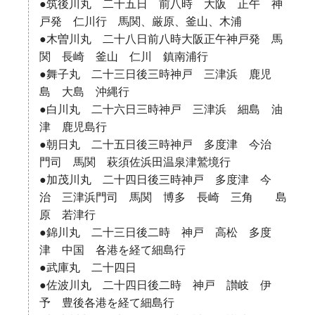
●筑後川丸 二十五日 前八時 大阪 正午 神
戸発 仁川行 馬関、厳原、釜山、木浦
●木曽川丸 二十八日前八時大阪正午神戸発 馬
関 長崎 釜山 仁川 鎮南浦行
●舞子丸 二十三日後三時神戸 三津浜 鹿児
島 大島 沖縄行
●白川丸 二十六日三時神戸 三津浜 細島 油
津 鹿児島行
●朝日丸 二十五日後三時神戸 多度津 今治
門司 馬関 萩須佐浜田温泉津鷲境行
●加茂川丸 二十四日後三時神戸 多度津 今
治 三津浜門司 馬関 博多 長崎 三角 島
原 若津行
●錦川丸 二十三日後二時 神戸 高松 多度
津 中国 各港を経て細島行
●武庫丸 二十四日
●佐波川丸 二十四日後二時 神戸 讃岐 伊
予 豊後各港を経て細島行