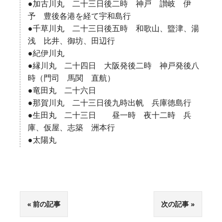
●加古川丸 二十三日後二時 神戸 讃岐 伊
予 豊後各港を経て宇和島行
●千草川丸 二十三日後五時 和歌山、盬津、湯
浅 比井、御坊、田辺行
●紀伊川丸
●縁川丸 二十四日 大阪発後二時 神戸発後八
時（門司 馬関 直航）
●竜田丸 二十六日
●那賀川丸 二十三日後九時出帆 兵庫徳島行
●生田丸 二十三日 昼一時 夜十二時 兵
庫、仮屋、志築 洲本行
●太陽丸
前の記事
次の記事