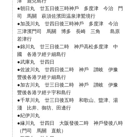
津 鹿兒島行
●朝日丸 廿五日後三時神戶 多度津 今治 門
司 馬關 萩須佐濱田温泉津鷲境行
●加茂川丸 廿四日後三時神戶 多度津 今治
三津濱門司 馬關 博多 長崎 三角 島原
若津行
●錦川丸 廿三日後二時 神戶高松多度津 中
國 各港ヲ經テ細島行
●武庫丸 廿四日
●佐波川丸 廿四日後二時 神戶 讃岐 伊豫
豐後各港ヲ經テ細島行
●加古川丸 廿三日後二時 神戶 讃岐 伊豫
豐後各港ヲ經テ宇和島行
●千草川丸 廿三日後五時 和歌山、盬津、湯
淺 比井、御坊、田邊行
●紀伊川丸
●緣川丸 廿四日 大阪發後二時 神戶發後八時
（門司 馬關 直航）