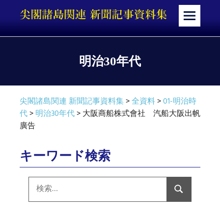
コ
ン
メ
テ
ニ
ン
ュ
ツ
ー
明治30年代
へ
ス
キ
尖閣諸島関連 新聞記事資料集
>
全資料
>
01-明治時
ッ
代
>
明治30年代
>
大阪商船株式會社 汽船大阪出帆
プ
廣告
キーワード検索
検
索:
検
索