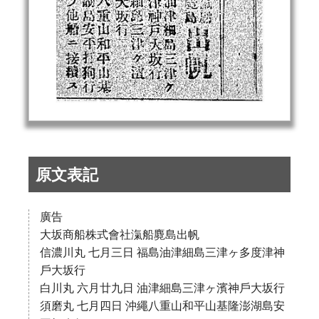
原文表記
廣告
大坂商船株式會社滊船麑島出帆
信濃川丸 七月三日 福島油津細島三津ヶ多度津神
戶大坂行
白川丸 六月廿九日 油津細島三津ヶ濱神戶大坂行
須磨丸 七月四日 沖繩八重山和平山基隆澎湖島安