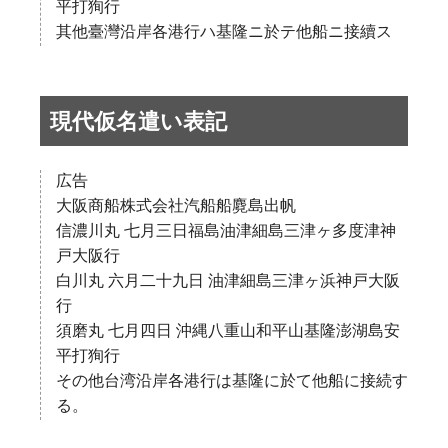
平打狥行
其他臺灣沿岸各港行ハ基隆ニ於テ他船ニ接續ス
現代仮名遣い表記
広告
大阪商船株式会社汽船船麑島出帆
信濃川丸 七月三日福島油津細島三津ヶ多度津神
戸大阪行
白川丸 六月二十九日 油津細島三津ヶ浜神戸大阪
行
須磨丸 七月四日 沖縄八重山和平山基隆澎湖島安
平打狥行
その他台湾沿岸各港行は基隆に於て他船に接続す
る。