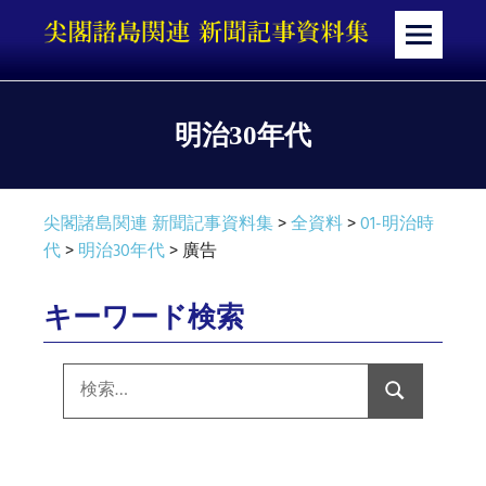
コ
ン
メ
テ
ニ
ン
ュ
ツ
ー
明治30年代
へ
ス
キ
尖閣諸島関連 新聞記事資料集
>
全資料
>
01-明治時
ッ
代
>
明治30年代
>
廣告
プ
キーワード検索
検
索:
検
索