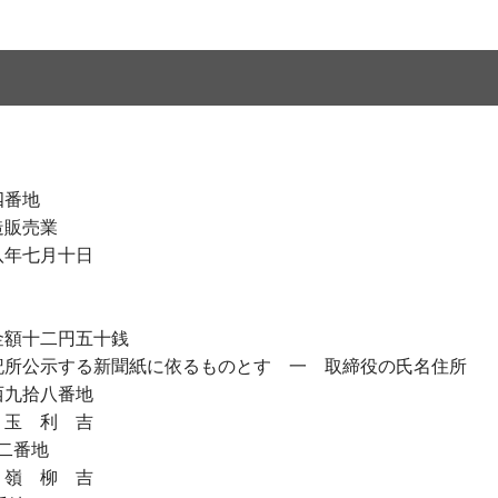
四番地
造販売業
八年七月十日
金額十二円五十銭
記所公示する新聞紙に依るものとす 一 取締役の氏名住所
拾八番地
 吉
番地
 吉