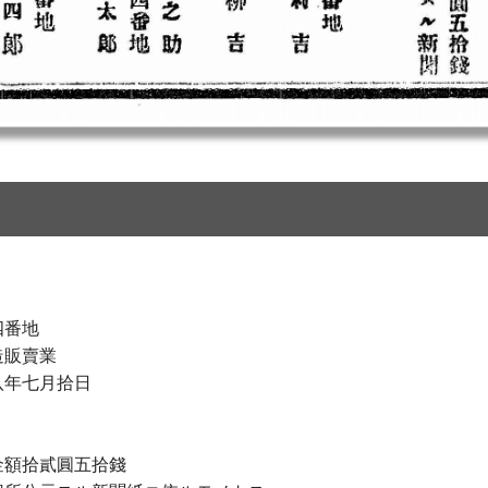
四番地
造販賣業
八年七月拾日
金額拾貳圓五拾錢