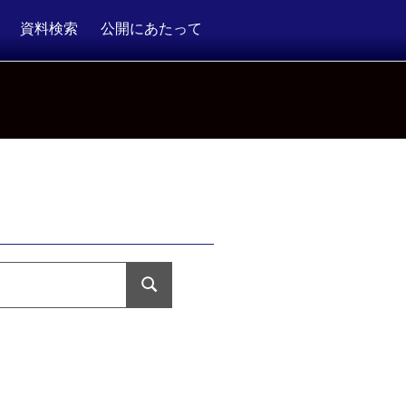
資料検索
公開にあたって
検
索