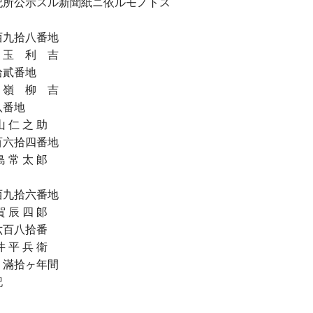
記所公示スル新聞紙ニ依ルモノトス
拾八番地
 吉
貳番地
 吉
番地
之 助
拾四番地
太 郞
拾六番地
四 郞
八拾番
兵 衛
リ滿拾ヶ年間
記