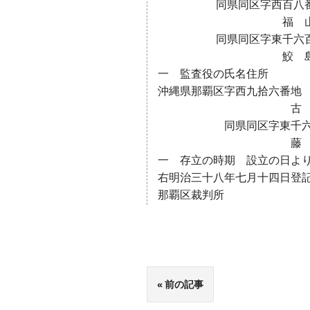
同県同区字西百八番
福 山 仁 
同県同区字東千六百六
鮫 島 常 
一 監査役の氏名住所
沖縄県那覇区字西九拾六番地
古 賀 辰
同県同区字東千六百
藤 井 平
一 存立の時期 設立の日よ
右明治三十八年七月十四日登
那覇区裁判所
前の記事