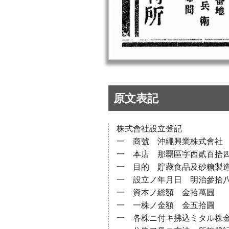
原文表記
株式會社設立登記
一 商號 沖繩興業株式會社
一 本店 那覇區字西貳百拾
一 目的 貯藏食品及砂糖製
一 設立ノ年月日 明治參拾
一 資本ノ総額 金拾萬圓
一 一株ノ金額 金五拾圓
一 各株ニ付キ拂込ミタル株