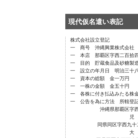
現代仮名遣い表記
株式会社設立登記
一 商号 沖縄興業株式会社
一 本店 那覇区字西二百拾
一 目的 貯蔵食品及砂糖製
一 設立の年月日 明治三十
一 資本の総額 金一万円
一 一株の金額 金五十円
一 各株に付き払込みたる株
一 公告を為に方法 所轄登
沖縄県那覇区字西九
児 玉 利
同県同区字西九十二
大 嶺 柳