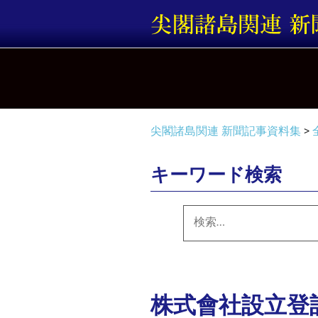
コ
ン
テ
ン
ツ
へ
ス
キ
尖閣諸島関連 新聞記事資料集
>
ッ
プ
キーワード検索
検
索:
株式會社設立登