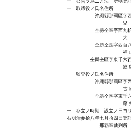
一 公告ヲ爲ニ方法 所轄登
一 取締役ノ氏名住所
沖繩縣那覇區字西九
兒 玉 利
仝縣仝區字西九拾
大 嶺 柳
仝縣仝區字西百八
福 山 仁 
仝縣仝區字東千六百六
鮫 島 常 
一 監査役ノ氏名住所
沖縄縣那覇區字西九
古 賀 辰 
仝縣仝區字東千六百
藤 井 平 
一 存立ノ時期 設立ノ日ヨ
右明治参拾八年七月拾四日登
那覇區裁判所