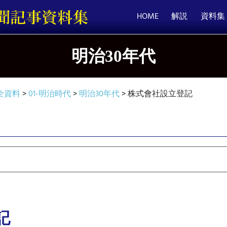
HOME
解説
資料集
明治30年代
全資料
>
01-明治時代
>
明治30年代
>
株式會社設立登記
記