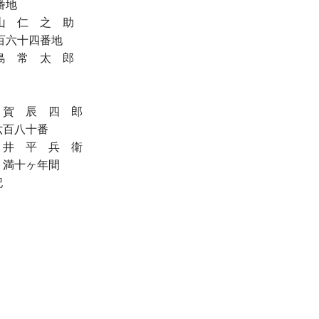
地
之 助
十四番地
太 郎
 四 郎
八十番
 兵 衛
り満十ヶ年間
記