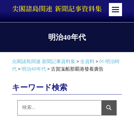
コ
ン
メ
テ
ニ
ン
ュ
ツ
ー
明治40年代
へ
ス
キ
尖閣諸島関連 新聞記事資料集
>
全資料
>
01-明治時
ッ
代
>
明治40年代
>
古賀滊船那覇港發着廣告
プ
キーワード検索
検
索:
検
索