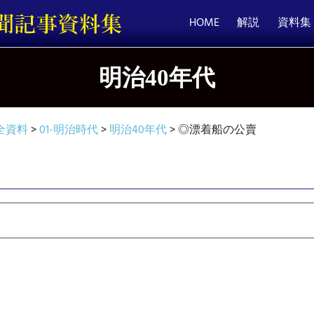
HOME
解説
資料集
明治40年代
全資料
>
01-明治時代
>
明治40年代
>
◎漂着船の公賣
賣