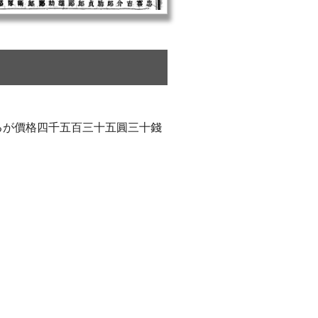
るが價格四千五百三十五圓三十錢