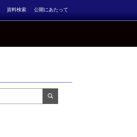
資料検索
公開にあたって
検
索