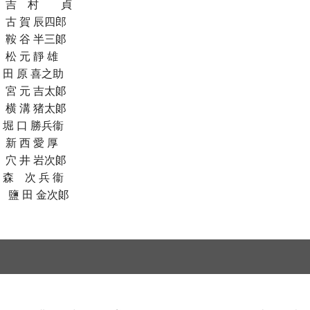
 吉 村 貞
 賀 辰四郎
鞍 谷 半三郞
 元 靜 雄
田 原 喜之助
宮 元 吉太郞
横 溝 猪太郞
堀 口 勝兵衞
 西 愛 厚
 井 岩次郞
森 次 兵 衞
 田 金次郞