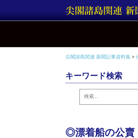
コ
ン
テ
ン
ツ
へ
ス
キ
尖閣諸島関連 新聞記事資料集
>
ッ
プ
キーワード検索
検
索:
◎漂着船の公