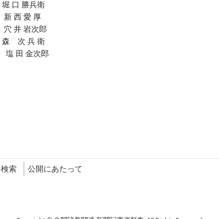
堀 口 勝兵衛
 西 愛 厚
 井 岩次郎
森 次 兵 衛
 田 金次郎
料検索
公開にあたって