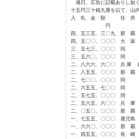
過日、広告に記載ありし如く
十五円三十銭九厘を以て、山
入 札 金 額 住 所 
円
四、五三五、三〇九 那 覇
四、五〇〇、〇〇〇 大 坂 木
三、五七三、〇〇〇 同 
三、五六〇、〇〇〇 同 小
二、八六六、六〇〇 兵 庫 鍜
二、八五五、〇〇〇 那 覇 
二、七〇〇、〇〇〇 同 池
二、六五五、七〇〇 同
二、五七五、〇〇〇 同 古
二、五六五、六〇〇 兵 庫 
二、〇五〇、〇〇〇 那 覇 松
一、七五五、〇〇〇 鹿児島 
一、六六〇、〇〇〇 那 覇 
一、四五五、〇〇〇 長 崎 