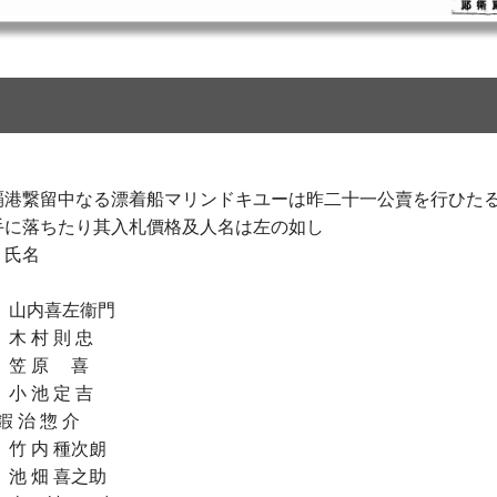
覇港繋留中なる漂着船マリンドキユーは昨二十一公賣を行ひた
手に落ちたり其入札價格及人名は左の如し
氏名
 山内喜左衞門
 村 則 忠
笠 原 喜
 池 定 吉
 治 惣 介
 竹 内 種次朗
 畑 喜之助