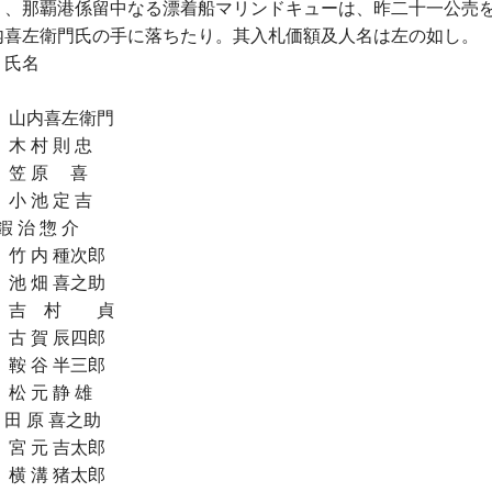
、那覇港係留中なる漂着船マリンドキューは、昨二十一公売を
内喜左衛門氏の手に落ちたり。其入札価額及人名は左の如し。
氏名
 山内喜左衛門
 村 則 忠
笠 原 喜
 池 定 吉
 治 惣 介
竹 内 種次郎
 畑 喜之助
 吉 村 貞
 賀 辰四郎
鞍 谷 半三郎
 元 静 雄
田 原 喜之助
宮 元 吉太郎
横 溝 猪太郎