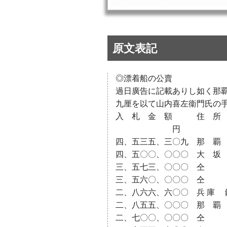
原文表記
◎漂着船の公賣
過日廣告に記載ありし如く那
九厘を以て山内喜左衞門氏の
入 札 金 額 住 所 
円
四、五三五、三〇九 那 覇
四、五〇〇、〇〇〇 大 坂 木
三、五七三、〇〇〇 仝 
三、五六〇、〇〇〇 仝 小
二、八六六、六〇〇 兵 庫 鍜
二、八五五、〇〇〇 那 覇
二、七〇〇、〇〇〇 仝 池