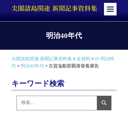
コ
ン
メ
テ
ニ
ン
ュ
ツ
ー
明治40年代
へ
ス
キ
尖閣諸島関連 新聞記事資料集
>
全資料
>
01-明治時
ッ
代
>
明治40年代
>
古賀滊船那覇港發着廣告
プ
キーワード検索
検
索:
検
索