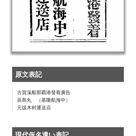
原文表記
古賀滊船那覇港發着廣告
辰島丸 （基隆航海中）
元扱木村運送店
現代仮名遣い表記