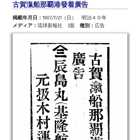
古賀滊船那覇港發着廣告
掲載年月日：
1907/7/21（日） 明治４０年
メディア：
琉球新報社 3面
種別：
広告