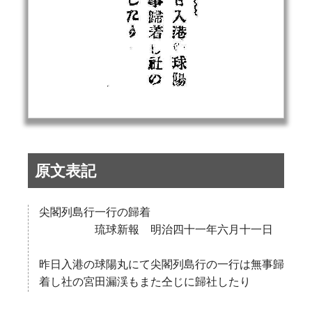
原文表記
尖閣列島行一行の歸着
琉球新報 明治四十一年六月十一日
昨日入港の球陽丸にて尖閣列島行の一行は無事歸
着し社の宮田漏渓もまた仝じに歸社したり