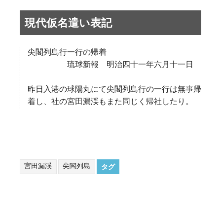
現代仮名遣い表記
尖閣列島行一行の帰着
琉球新報 明治四十一年六月十一日
昨日入港の球陽丸にて尖閣列島行の一行は無事帰
着し、社の宮田漏渓もまた同じく帰社したり。
宮田漏渓
尖閣列島
タグ