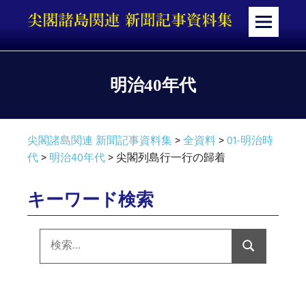
コ
ン
メ
テ
ニ
ン
ュ
ツ
ー
明治40年代
へ
ス
キ
尖閣諸島関連 新聞記事資料集
>
全資料
>
01-明治時
ッ
代
>
明治40年代
>
尖閣列島行一行の歸着
プ
キーワード検索
検
索:
検
索