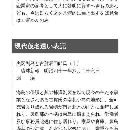
企業家の參考として大に發明に資すべきものあれ
ども、今は暫らく之を具體的に画き出すをば見合
はせ置かんのみ
現代仮名遣い表記
尖閣列島と古賀辰四郞氏（十）
琉球新報 明治四十一年六月二十六日
漏 渓
海鳥の保護と其の捕獲剝製を以て現今の主たる事
業となされある古賀氏の南北小島の地形は、全■
禿岩より成れる岩嶼が南と北との両方に並峙し居
れり。製鳥部の本拠は南島に構まえられ、労働者
及び事務員此処に住し居れり。家屋や倉庫、製鳥
場其の他港湾、貯水池も此処にあり。厳重なる石