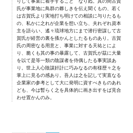
りして事業に着手することゝなりぬ。其の間古賀
氏が事業地に鳥群の夥しきを伝え聞くもの、若く
は古賀氏より実地打ち明けての相談に与りたるも
の、私かに之れが企業を想い立ち、夫れぞれ資本
主を語らい、遙々琉球地方にまで潜行密謀して古
賀氏が経営の裏を搔かんとしたるものあり。古賀
氏の周密なる用意と、事業に対する天祐とによ
り、脆くも其の事の暴露して、古賀氏が茲に大量
を以て是等一類の陰謀者を侍偶したる事実談あ
り。世上人心陰謀奸計に巧みなるの有様歴々之を
掌上に見るの感あり。吾人は之を記して実直なる
企業家の参考として大に発明に資すべきものあれ
ども、今は暫らく之を具体的に画き出すをば見合
わせ置かんのみ。