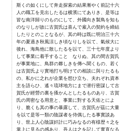
斯くの如くにして奔走探索の結果漸やく前記十六
人の職工を見出したるは横濱にてありき、是等は
皆な南洋歸りのものにして、外國向き製鳥を知も
のなりしが故に古賀氏は喜んで雇入の契約を締結
したりとのことなるが、其の時は既に明治三十六
年の夏過き秋風涼しき頃なりしを以て、氣候大に
後れ、海鳥他に散したるを以て、三十七年度より
して事業に着手することゝなりぬ、其の間古賀氏
が事業地に、鳥群の夥しきを傳へ聞くもの、若く
は古賀氏より實地打ち明けての相談に與りたるも
の、私かに之れが企業を想ひ立ち、夫れぞれ資本
主を語らひ、遙々琉球地方にまで潜行密謀して古
賀氏が經營の裏を搔かんとしたるものあり、古賀
氏の周密なる用意と、事業に對する天佑とによ
り、脆くも其の事の暴露して、古賀氏が茲に大量
を以て是等一類の陰謀者を侍偶したる事實談あ
り、世上人心陰謀奸計に巧みなるの有様歴々之を
掌上に見るの感あり、吾人は之を記して實直なる