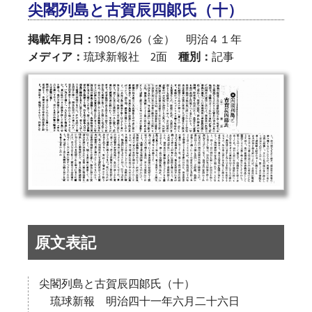
尖閣列島と古賀辰四郞氏（十）
掲載年月日：
1908/6/26（金） 明治４１年
メディア：
琉球新報社 2面
種別：
記事
原文表記
尖閣列島と古賀辰四郞氏（十）
琉球新報 明治四十一年六月二十六日