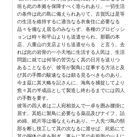
垣も此の本拠を保障すべく造られあり。一切生活
の条件は此の島に備えられありて、古賀氏は是等
の生活を維持するに適当なる衣食住に必要なる
品々を備なえ居るのみならず、各種のプロビッシ
ョンは時々和平山よりも送遣せられ、那覇の本
店、八重山の支店よりも送遣せらるゝと言う。去
れば此の岩骨の一小天地に生活する人民は、生活
問題に就ては何等の苦労なく其の日月を送りつゝ
あることなるが、彼等が製鳥に従事する方法と及
び其の手際の駿速なるは頗る見るべきものあり。
今ま茲に其大略を記さんに、海鳥を捕捉してより
愈々其の半成品として製造し終わるまでには四人
の手数を要す。
彼等の四人者は二人宛相並んで一卓を囲み腰掛に
居す。其処に製鳥に必要なる薬品及びナイフ、詰
め綿、紙片等は備なえられあり。一人先づ鳥の頸
部を断し技工して其の次なるに渡せば、此処にて
其の胴体の皮を剝ぎ、更らに其の右前面の一人に