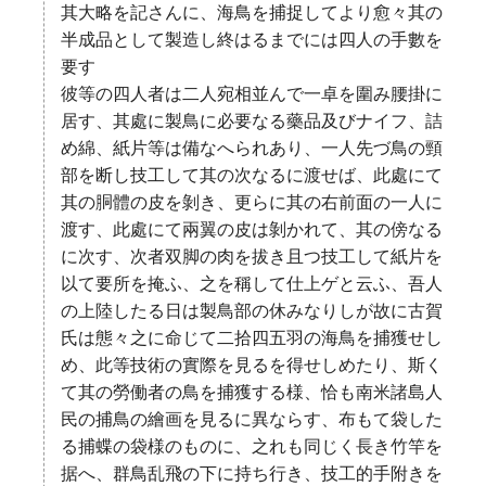
其大略を記さんに、海鳥を捕捉してより愈々其の
半成品として製造し終はるまでには四人の手數を
要す
彼等の四人者は二人宛相並んで一卓を圍み腰掛に
居す、其處に製鳥に必要なる藥品及びナイフ、詰
め綿、紙片等は備なへられあり、一人先づ鳥の頸
部を断し技工して其の次なるに渡せば、此處にて
其の胴體の皮を剝き、更らに其の右前面の一人に
渡す、此處にて兩翼の皮は剝かれて、其の傍なる
に次す、次者双脚の肉を拔き且つ技工して紙片を
以て要所を掩ふ、之を稱して仕上ゲと云ふ、吾人
の上陸したる日は製鳥部の休みなりしが故に古賀
氏は態々之に命じて二拾四五羽の海鳥を捕獲せし
め、此等技術の實際を見るを得せしめたり、斯く
て其の勞働者の鳥を捕獲する様、恰も南米諸島人
民の捕鳥の繪画を見るに異ならす、布もて袋した
る捕蝶の袋様のものに、之れも同じく長き竹竿を
据へ、群鳥乱飛の下に持ち行き、技工的手附きを