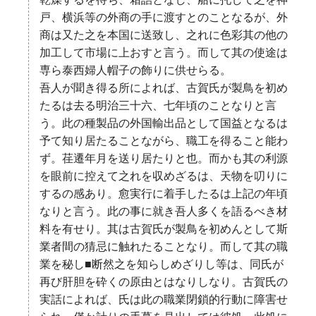
乾燥するを待ち、箱詰となし、船に托して之を神
戸、横浜等の外商の手に渡すとのことなるが、外
商は又た之を本国に送致し、之れに色彩其の他の
加工して市場に上おすと言う。而して其の使途は
専ら泰西婦人帽子の飾りに供せらる。
吾人が聞き得る所によれば、古賀氏が製鳥を初め
たるは去る明治三十六、七年頃のことなりと言
う。此の種製品の外国輸出品として国益となるは
予て知り居たることながら、職工を得ること能わ
ず。荏遷年月を送り居たりと也。而かも其の利源
を眼前に控えて之れを収めざるは、天物を叨りに
するの感あり。愈実行に着手したるは上記の年頃
なりと言う。此の事に就き吾人多くを語るべき材
料を有せり。其は古賀氏が製鳥を初めんとして斯
業者間の猜忌に触れたることなり。而して其の職
業を秘し■断然之を知らしめざりし等は、同氏が
再び肝胆を砕くの原由とはなりしなり。古賀氏の
実話によれば、氏は此の職業閉鎖的行動に障害せ