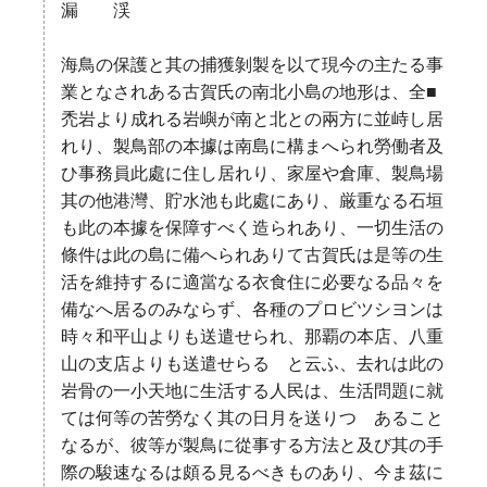
漏 渓
海鳥の保護と其の捕獲剝製を以て現今の主たる事
業となされある古賀氏の南北小島の地形は、全■
禿岩より成れる岩嶼が南と北との兩方に並峙し居
れり、製鳥部の本據は南島に構まへられ勞働者及
ひ事務員此處に住し居れり、家屋や倉庫、製鳥場
其の他港灣、貯水池も此處にあり、厳重なる石垣
も此の本據を保障すべく造られあり、一切生活の
條件は此の島に備へられありて古賀氏は是等の生
活を維持するに適當なる衣食住に必要なる品々を
備なへ居るのみならず、各種のプロビツシヨンは
時々和平山よりも送遣せられ、那覇の本店、八重
山の支店よりも送遣せらるゝと云ふ、去れは此の
岩骨の一小天地に生活する人民は、生活問題に就
ては何等の苦勞なく其の日月を送りつゝあること
なるが、彼等が製鳥に從事する方法と及び其の手
際の駿速なるは頗る見るべきものあり、今ま茲に