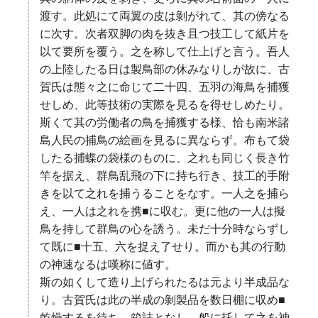
渡す。此処にて両翼の皮は剝がれて、其の傍なる
に次す。次者双脚の肉を抜き且つ技工して紙片を
以て要所を覆う。之を称して仕上げと言う。吾人
の上陸したる日は製鳥部の休みなりしが故に、古
賀氏は態々之に命じて二十四、五羽の海鳥を捕獲
せしめ、此等技術の実際を見るを得せしめたり。
斯くて其の労働者の鳥を捕獲する様、恰も南米諸
島人民の捕鳥の絵画を見るに異ならず。布もて袋
したる捕蝶の袋様のものに、之れも同じく長き竹
竿を据え、群鳥乱飛の下に持ち行き、技工的手附
きを以て之れを捕うることをなす。一人之を捕ら
え、一人は之れを携■に収む。更に他の一人は擬
鳥を持して群鳥の心を誘う。未だ十分時ならずし
て既に■十五、六を捉え了せり。而かも其の行動
の神速なるは嘆称に値す。
斯の如くして造り上げられたるは元より半成品な
り。古賀氏は此の半成の剝製品を数日棚に収め■