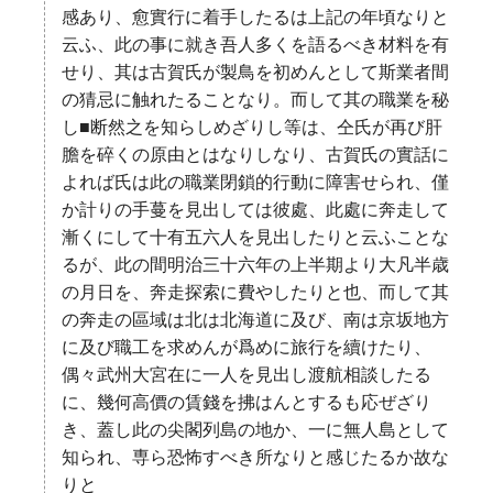
感あり、愈實行に着手したるは上記の年頃なりと
云ふ、此の事に就き吾人多くを語るべき材料を有
せり、其は古賀氏が製鳥を初めんとして斯業者間
の猜忌に触れたることなり。而して其の職業を秘
し■断然之を知らしめざりし等は、仝氏が再び肝
膽を碎くの原由とはなりしなり、古賀氏の實話に
よれば氏は此の職業閉鎖的行動に障害せられ、僅
か計りの手蔓を見出しては彼處、此處に奔走して
漸くにして十有五六人を見出したりと云ふことな
るが、此の間明治三十六年の上半期より大凡半歳
の月日を、奔走探索に費やしたりと也、而して其
の奔走の區域は北は北海道に及び、南は京坂地方
に及び職工を求めんが爲めに旅行を續けたり、
偶々武州大宮在に一人を見出し渡航相談したる
に、幾何高價の賃錢を拂はんとするも応ぜざり
き、蓋し此の尖閣列島の地か、一に無人島として
知られ、専ら恐怖すべき所なりと感じたるか故な
りと