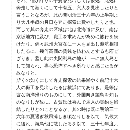
られ、僅か計りの手蔓を見出しては彼処、此処に
奔走して漸くにして十有五、六人を見出したりと
言うことなるが、此の間明治三十六年の上半期よ
り大凡半歳の月日を奔走探索に費やしたりと也。
而して其の奔走の区域は北は北海道に及び、南は
京坂地方に及び、職工を求めんが為めに旅行を続
けたり。偶々武州大宮在に一人を見出し渡航相談
したるに、幾何高価の賃銭を払わんとするも応ぜ
ざりき。蓋し此の尖閣列島の地が、一に無人島と
して知られ、専ら恐怖すべき所なりと感じたるが
故なりと。
斯くの如くにして奔走探索の結果漸やく前記十六
人の職工を見出したるは横浜にてありき。是等は
皆な南洋帰りのものにして、外国向き製鳥を知も
のなりしが故に、古賀氏は喜んで雇入の契約を締
結したりとのことなるが、其の時は既に明治三十
六年の夏過ぎ秋風涼しき頃なりしを以て、気候大
に後れ、海鳥他に散したるを以て、三十七年度よ