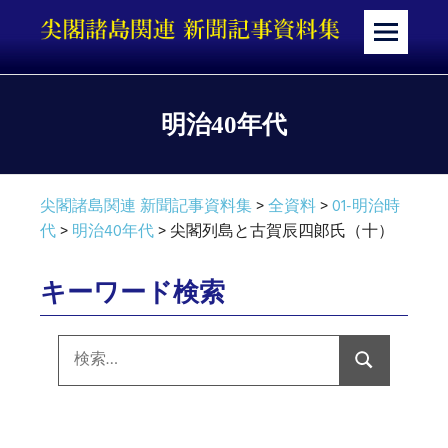
コ
ン
メ
テ
ニ
ン
ュ
ツ
ー
明治40年代
へ
ス
キ
尖閣諸島関連 新聞記事資料集
>
全資料
>
01-明治時
ッ
代
>
明治40年代
>
尖閣列島と古賀辰四郞氏（十）
プ
キーワード検索
検
索:
検
索