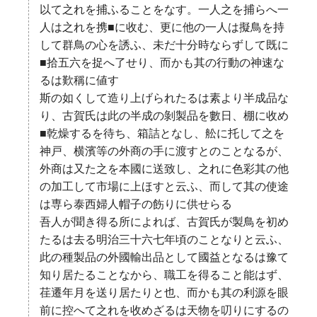
以て之れを捕ふることをなす。一人之を捕らへ一
人は之れを携■に收む、更に他の一人は擬鳥を持
して群鳥の心を誘ふ、未だ十分時ならずして既に
■拾五六を捉へ了せり、而かも其の行動の神速な
るは歎稱に値す
斯の如くして造り上げられたるは素より半成品な
り、古賀氏は此の半成の剝製品を數日、棚に收め
■乾燥するを待ち、箱詰となし、舩に托して之を
神戸、横濱等の外商の手に渡すとのことなるが、
外商は又た之を本國に送致し、之れに色彩其の他
の加工して市場に上ほすと云ふ、而して其の使途
は専ら泰西婦人帽子の飭りに供せらる
吾人が聞き得る所によれば、古賀氏が製鳥を初め
たるは去る明治三十六七年頃のことなりと云ふ、
此の種製品の外國輸出品として國益となるは豫て
知り居たることなから、職工を得ること能はず、
荏遷年月を送り居たりと也、而かも其の利源を眼
前に控へて之れを收めざるは天物を叨りにするの