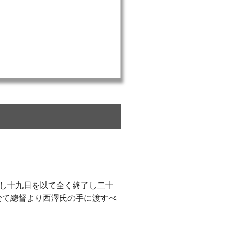
し十九日を以て全く終了し二十
於て總督より西澤氏の手に渡すべ