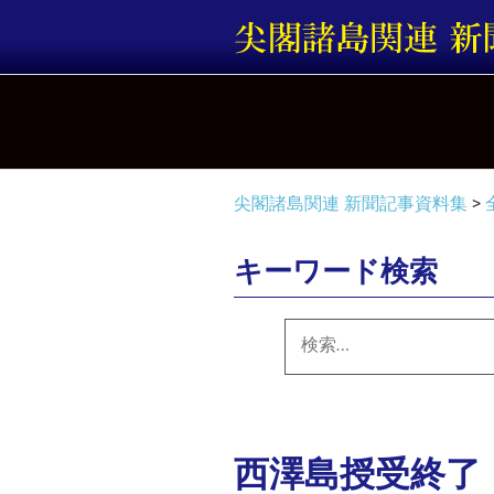
コ
ン
テ
ン
ツ
へ
ス
キ
尖閣諸島関連 新聞記事資料集
>
ッ
プ
キーワード検索
検
索:
西澤島授受終了