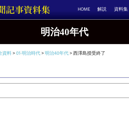
HOME
解説
資料集
明治40年代
全資料
>
01-明治時代
>
明治40年代
>
西澤島授受終了