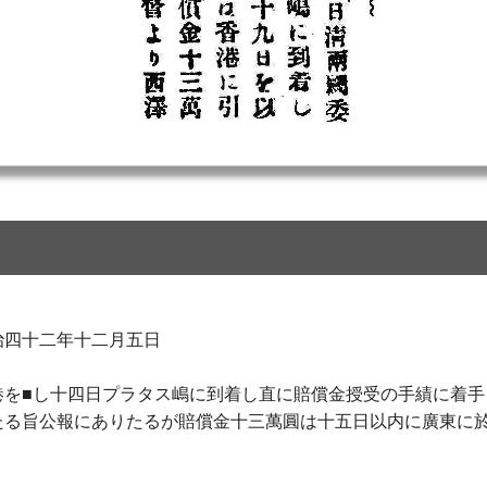
二年十二月五日
港を■し十四日プラタス嶋に到着し直に賠償金授受の手績に着手
たる旨公報にありたるが賠償金十三萬圓は十五日以内に廣東に