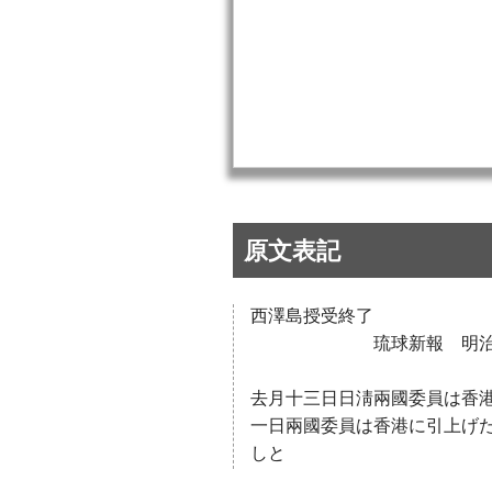
原文表記
西澤島授受終了
琉球新報 明治四十
去月十三日日淸兩國委員は香
一日兩國委員は香港に引上げ
しと