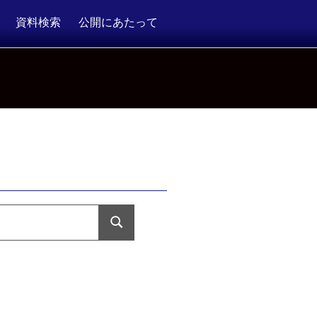
資料検索
公開にあたって
検
索