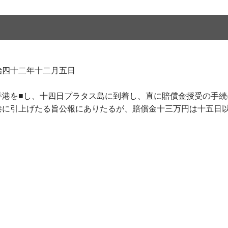
二年十二月五日
香港を■し、十四日プラタス島に到着し、直に賠償金授受の手続
港に引上げたる旨公報にありたるが、賠償金十三万円は十五日