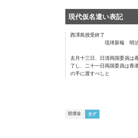
現代仮名遣い表記
西澤島授受終了
琉球新報 明治四十
去月十三日、日清両国委員は
了し、二十一日両国委員は香
の手に渡すべしと
賠償金
タグ