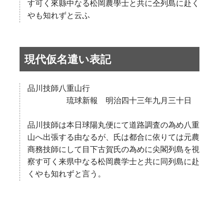
す可く來縣中なる松岡農學士と共に仝列島に赴く
やも知れずと云ふ
現代仮名遣い表記
品川技師八重山行
琉球新報 明治四十三年九月三十日
品川技師は本日球陽丸便にて道路調査の為め八重
山へ出張する由なるが、氏は都合に依りては元農
商務技師にして目下古賀氏の為めに尖閣列島を視
察す可く来県中なる松岡農学士と共に同列島に赴
くやも知れずと言う。