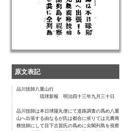
原文表記
品川技師八重山行
琉球新報 明治四十三年九月三十日
品川技師は本日球陽丸便にて道路調査の爲め八重
山へ出張する由なるが氏は都合に依りては元農商
務技師にして目下古賀氏の爲めに尖閣列島を視察