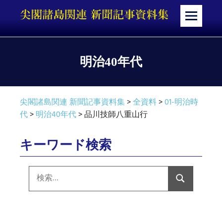
コ
ン
メ
テ
ニ
ン
ュ
ツ
ー
明治40年代
へ
ス
キ
尖閣諸島関連 新聞記事資料集
>
全資料
>
01-明治時
ッ
代
>
明治40年代
>
品川技師八重山行
プ
キーワード検索
検
索:
検
索