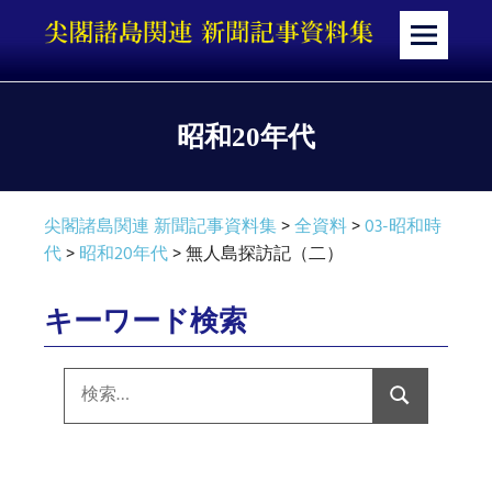
コ
ン
メ
テ
ニ
ン
ュ
ツ
ー
昭和20年代
へ
ス
キ
尖閣諸島関連 新聞記事資料集
>
全資料
>
03-昭和時
ッ
代
>
昭和20年代
>
無人島探訪記（二）
プ
キーワード検索
検
索:
検
索