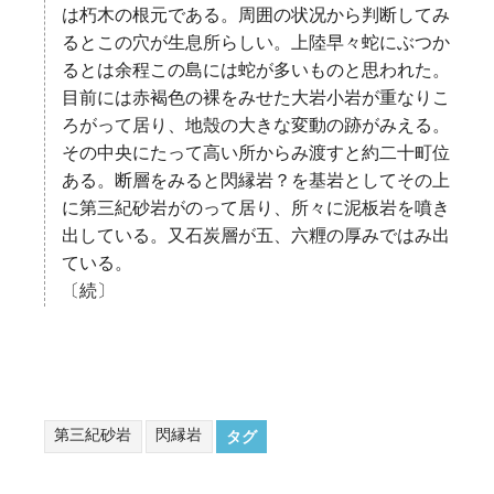
は朽木の根元である。周囲の状况から判断してみ
るとこの穴が生息所らしい。上陸早々蛇にぶつか
るとは余程この島には蛇が多いものと思われた。
目前には赤褐色の裸をみせた大岩小岩が重なりこ
ろがって居り、地殼の大きな変動の跡がみえる。
その中央にたって高い所からみ渡すと約二十町位
ある。断層をみると閃縁岩？を基岩としてその上
に第三紀砂岩がのって居り、所々に泥板岩を噴き
出している。又石炭層が五、六糎の厚みではみ出
ている。
〔続〕
第三紀砂岩
閃縁岩
タグ