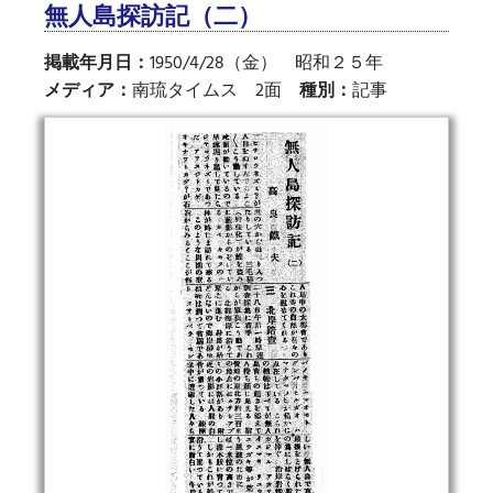
無人島探訪記（二）
掲載年月日：
1950/4/28（金） 昭和２５年
メディア：
南琉タイムス 2面
種別：
記事