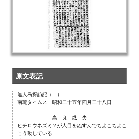
原文表記
無人島探訪記（二）
南琉タイムス 昭和二十五年四月二十八日
高 良 鐡 失
ヒチロウネズミ？が人目をぬすんでちよこちよこ
こう動している