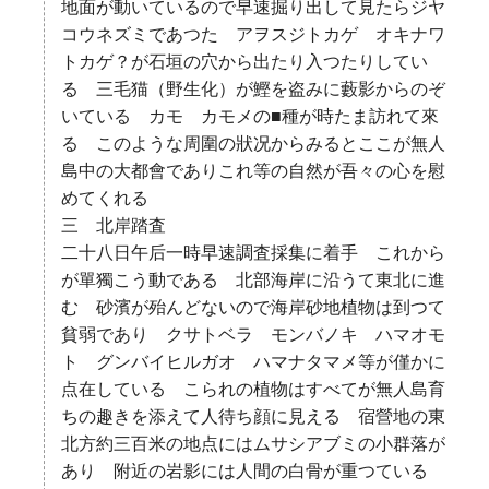
地面が動いているので早速掘り出して見たらジヤ
コウネズミであつた アヲスジトカゲ オキナワ
トカゲ？が石垣の穴から出たり入つたりしてい
る 三毛猫（野生化）が鰹を盗みに藪影からのぞ
いている カモ カモメの■種が時たま訪れて來
る このような周圍の狀况からみるとここが無人
島中の大都會でありこれ等の自然が吾々の心を慰
めてくれる
三 北岸踏査
二十八日午后一時早速調査採集に着手 これから
が單獨こう動である 北部海岸に沿うて東北に進
む 砂濱が殆んどないので海岸砂地植物は到つて
貧弱であり クサトベラ モンバノキ ハマオモ
ト グンバイヒルガオ ハマナタマメ等が僅かに
点在している こられの植物はすべてが無人島育
ちの趣きを添えて人待ち顔に見える 宿營地の東
北方約三百米の地点にはムサシアブミの小群落が
あり 附近の岩影には人間の白骨が重つている