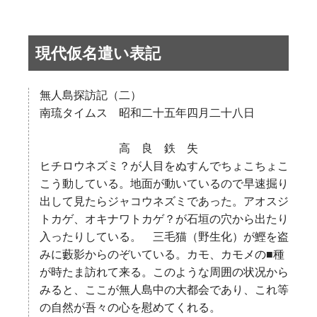
現代仮名遣い表記
無人島探訪記（二）
南琉タイムス 昭和二十五年四月二十八日
高 良 鉄 失
ヒチロウネズミ？が人目をぬすんでちょこちょこ
こう動している。地面が動いているので早速掘り
出して見たらジャコウネズミであった。アオスジ
トカゲ、オキナワトカゲ？が石垣の穴から出たり
入ったりしている。 三毛猫（野生化）が鰹を盗
みに藪影からのぞいている。カモ、カモメの■種
が時たま訪れて来る。このような周囲の状况から
みると、ここが無人島中の大都会であり、これ等
の自然が吾々の心を慰めてくれる。