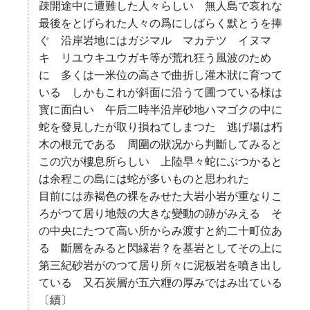
疎開途中に遭難した人々らしい 無人島で哀れな
最後をとげられた人々の爲にしばらく默とうを捧
ぐ 沿岸岩地にはガジマル マカテツ イヌマ
キ リユウキユウガキ等が荒れ狂う風波のため
に 多くは一米位の高さで曲折し灌木狀に育つて
いる しかもこれが斜面に沿うて圃つている様は
寳に面白い 午后二時半沿岸砂地ハマゴクの中に
蛇を發見したが取り損ねてしまつた 逃げ場は朽
木の根元である 周圍の狀况から判斷してみると
この穴が樓息所らしい 上陸早々蛇にぶつかると
は余程この島には蛇が多いものと思われた
目前には赤褐色の裸をみせた大岩小岩が重なりこ
ろがつて居り地殼の大きな變動の跡がみえる そ
の中央にたつて高い所からみ渡すと約二十町位あ
る 斷層をみると閃縁岩？を基岩としてその上に
第三紀砂岩がのつて居り所々に泥板岩を噴き出し
ている 又石炭層が五六糎の厚みではみ出ている
〔續〕