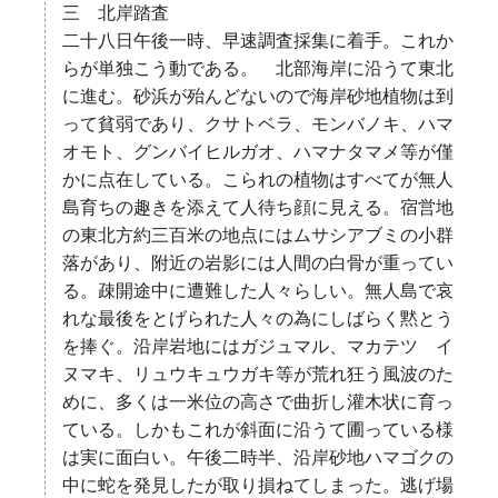
三 北岸踏査
二十八日午後一時、早速調査採集に着手。これか
らが単独こう動である。 北部海岸に沿うて東北
に進む。砂浜が殆んどないので海岸砂地植物は到
って貧弱であり、クサトベラ、モンバノキ、ハマ
オモト、グンバイヒルガオ、ハマナタマメ等が僅
かに点在している。こられの植物はすべてが無人
島育ちの趣きを添えて人待ち顔に見える。宿営地
の東北方約三百米の地点にはムサシアブミの小群
落があり、附近の岩影には人間の白骨が重ってい
る。疎開途中に遭難した人々らしい。無人島で哀
れな最後をとげられた人々の為にしばらく黙とう
を捧ぐ。沿岸岩地にはガジュマル、マカテツ イ
ヌマキ、リュウキュウガキ等が荒れ狂う風波のた
めに、多くは一米位の高さで曲折し灌木状に育っ
ている。しかもこれが斜面に沿うて圃っている様
は実に面白い。午後二時半、沿岸砂地ハマゴクの
中に蛇を発見したが取り損ねてしまった。逃げ場