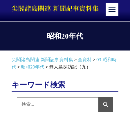
コ
ン
メ
テ
ニ
ン
ュ
ツ
ー
昭和20年代
へ
ス
キ
尖閣諸島関連 新聞記事資料集
>
全資料
>
03-昭和時
ッ
代
>
昭和20年代
>
無人島探訪記（九）
プ
キーワード検索
検
索:
検
索