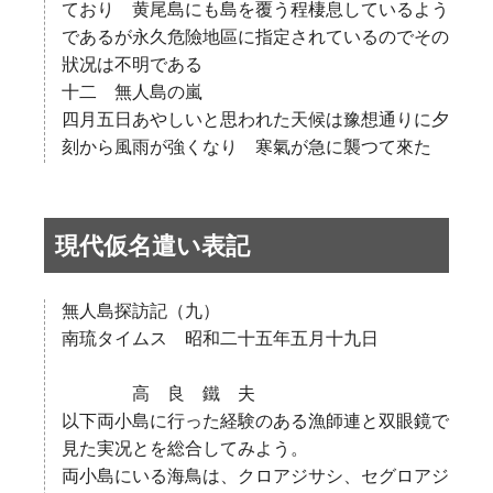
ており 黄尾島にも島を覆う程棲息しているよう
であるが永久危險地區に指定されているのでその
狀况は不明である
十二 無人島の嵐
四月五日あやしいと思われた天候は豫想通りに夕
刻から風雨が強くなり 寒氣が急に襲つて來た
現代仮名遣い表記
無人島探訪記（九）
南琉タイムス 昭和二十五年五月十九日
高 良 鐵 夫
以下両小島に行った経験のある漁師連と双眼鏡で
見た実况とを総合してみよう。
両小島にいる海鳥は、クロアジサシ、セグロアジ