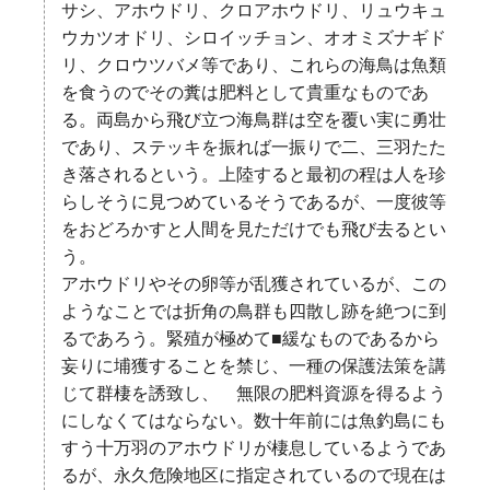
サシ、アホウドリ、クロアホウドリ、リュウキュ
ウカツオドリ、シロイッチョン、オオミズナギド
リ、クロウツバメ等であり、これらの海鳥は魚類
を食うのでその糞は肥料として貴重なものであ
る。両島から飛び立つ海鳥群は空を覆い実に勇壮
であり、ステッキを振れば一振りで二、三羽たた
き落されるという。上陸すると最初の程は人を珍
らしそうに見つめているそうであるが、一度彼等
をおどろかすと人間を見ただけでも飛び去るとい
う。
アホウドリやその卵等が乱獲されているが、この
ようなことでは折角の鳥群も四散し跡を絶つに到
るであろう。緊殖が極めて■緩なものであるから
妄りに埔獲することを禁じ、一種の保護法策を講
じて群棲を誘致し、 無限の肥料資源を得るよう
にしなくてはならない。数十年前には魚釣島にも
すう十万羽のアホウドリが棲息しているようであ
るが、永久危険地区に指定されているので現在は