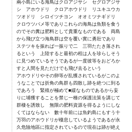
兩小島にいる海鳥はクロアジサシ セグロアジサ
シ アホウドリ クロアホウドリ リユキユウカ
ツオドリ シロイツチヨン オオミツナギドリ
クロウツバメ等でありこれらの海鳥は魚類を食う
のでその糞は肥料として貴重なものである 両島
から飛び立つ海鳥群は空を覆い實に勇壯であり
ステツキを振れば一振りで二 三羽たたき落され
るという 上陸すると最初の程は人を珍らしそう
に見つめているそうであるが一度彼等をおどろか
すと人間を見ただけでも飛び去るという
アホウドリやその卵等が乱獲されているがこのよ
うなことでは折角の鳥群も四散し跡を絶つに到る
であろう 緊殖が極めて■緩なものであるから妄
りに埔獲することを禁じ一種の保護法策を講じて
群棲を誘致し 無限の肥料資源を得るようにしな
くてはならない 數十年前には魚釣島にもすう十
万羽のアホウドリが棲息しているようであるが永
久危險地區に指定されているので現在は跡が絶え