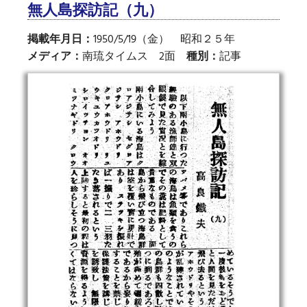
無人島探訪記（九）
掲載年月日：
1950/5/19（金） 昭和２５年
メディア：
南琉タイムス 2面
種別：
記事