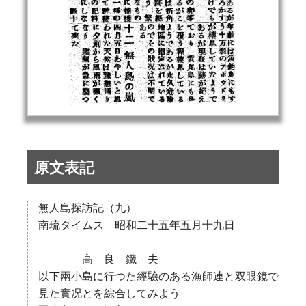
原文表記
無人島探訪記（九）
南琉タイムス 昭和二十五年五月十九日
高 良 鐵 夫
以下兩小島に行つた經驗のある漁師連と双眼鏡で
見た實况とを綜合してみよう