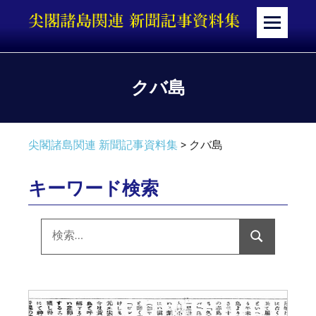
コ
ン
メ
テ
ニ
ン
ュ
ツ
ー
クバ島
へ
ス
キ
尖閣諸島関連 新聞記事資料集
>
クバ島
ッ
プ
キーワード検索
検
索:
検
索