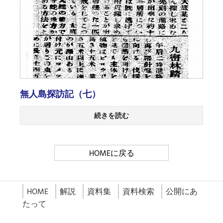
無人島探訪記（七）
続きを読む
HOMEに戻る
HOME
解説
資料集
資料検索
公開にあ
たって