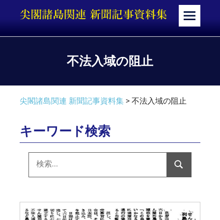
コ
ン
メ
テ
ニ
ン
ュ
ツ
ー
不法入域の阻止
へ
ス
キ
尖閣諸島関連 新聞記事資料集
>
不法入域の阻止
ッ
プ
キーワード検索
検
索:
検
索