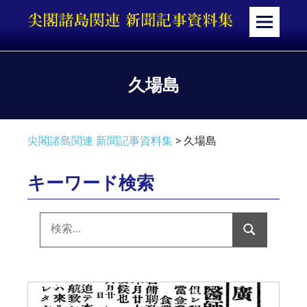
コ
ン
メ
テ
ニ
ン
ュ
ツ
ー
久場島
へ
ス
キ
尖閣諸島関連 新聞記事資料集
>
久場島
ッ
プ
キーワード検索
検
索:
検
索