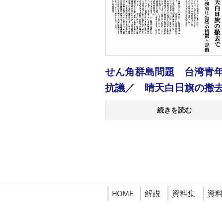
せん角群島問題 台湾青
抗議／ 晴天白日旗の撤
続きを読む
HOME
解説
資料集
資