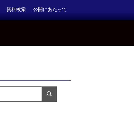
資料検索
公開にあたって
検
索