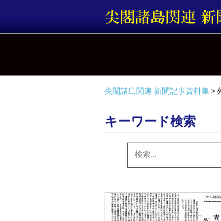
コ
ン
テ
ン
ツ
へ
ス
キ
尖閣諸島関連 新聞記事資料集
>
ッ
プ
キーワード検索
検
索: