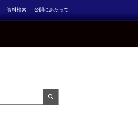
資料検索
公開にあたって
検
索