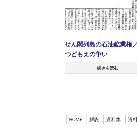
せん閣列島の石油鉱業権
つどもえの争い
続きを読む
HOME
解説
資料集
資