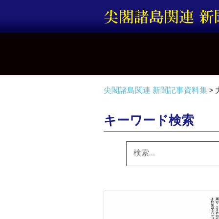
コ
ン
テ
ン
ツ
へ
ス
キ
尖閣諸島関連 新聞記事資料集
>
ッ
プ
キーワード検索
検
索: