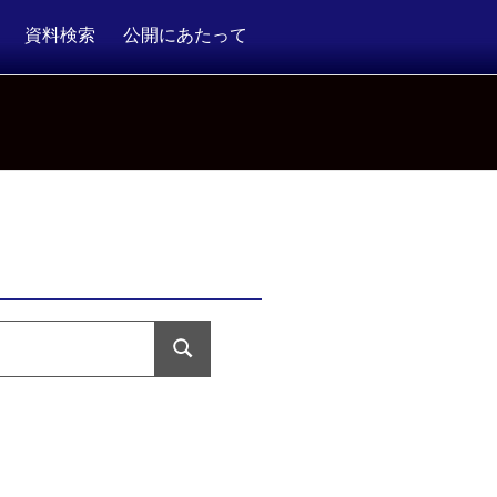
資料検索
公開にあたって
検
索