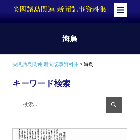
コ
ン
メ
テ
ニ
ン
ュ
ツ
ー
海鳥
へ
ス
キ
尖閣諸島関連 新聞記事資料集
>
海鳥
ッ
プ
キーワード検索
検
索:
検
索