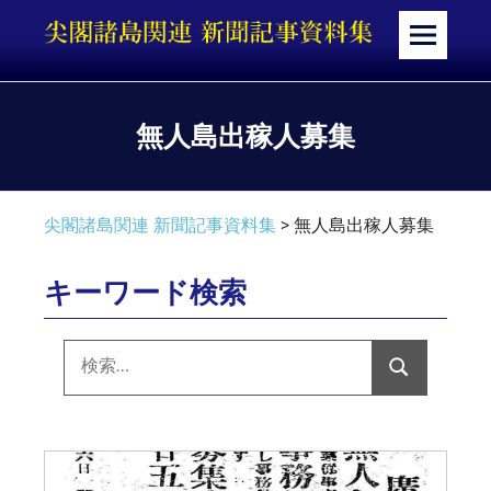
コ
ン
メ
テ
ニ
ン
ュ
ツ
ー
無人島出稼人募集
へ
ス
キ
尖閣諸島関連 新聞記事資料集
>
無人島出稼人募集
ッ
プ
キーワード検索
検
索:
検
索