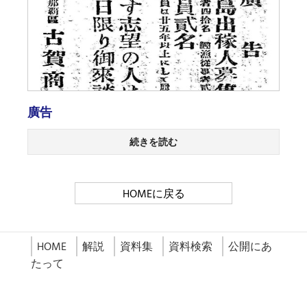
廣告
続きを読む
HOMEに戻る
HOME
解説
資料集
資料検索
公開にあ
たって