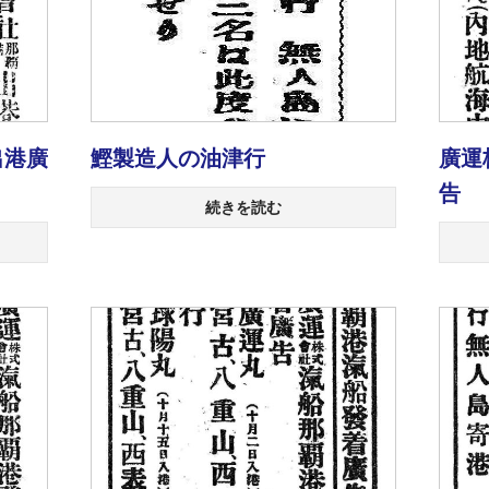
出港廣
鰹製造人の油津行
廣運
告
続きを読む