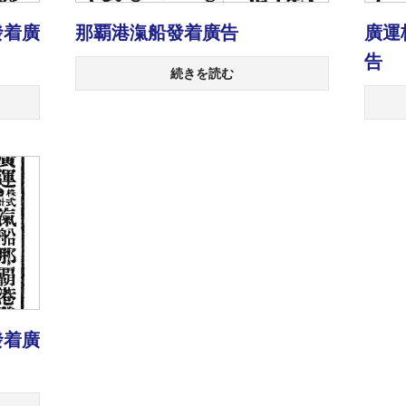
發着廣
那覇港滊船發着廣告
廣運
告
続きを読む
發着廣