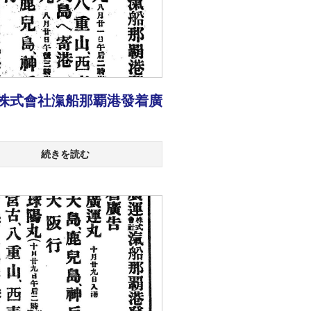
株式會社滊船那覇港發着廣
続きを読む