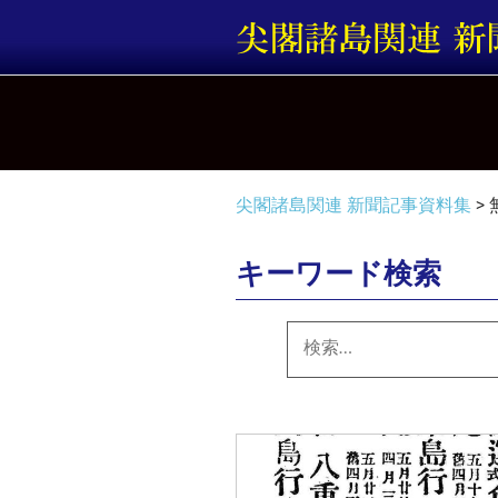
コ
ン
テ
ン
ツ
へ
ス
キ
尖閣諸島関連 新聞記事資料集
>
ッ
プ
キーワード検索
検
索: