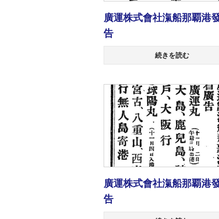
廣運株式會社滊船那覇港
告
続きを読む
廣運株式會社滊船那覇港
告