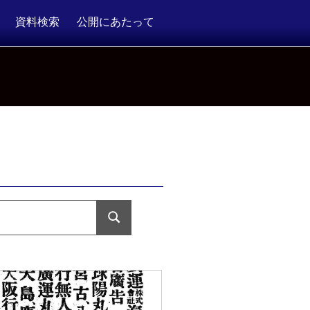
資料検索
公開にあたって
検
索