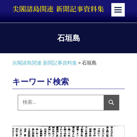
コ
ン
メ
テ
ニ
ン
ュ
ツ
ー
石垣島
へ
ス
キ
尖閣諸島関連 新聞記事資料集
>
石垣島
ッ
プ
キーワード検索
検
索:
検
索