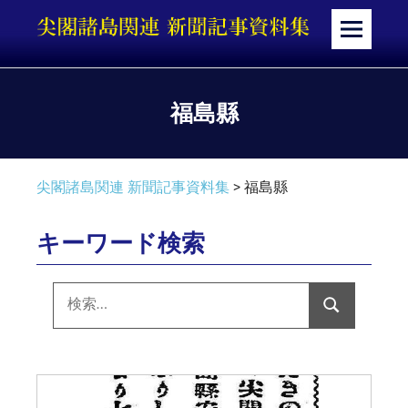
コ
ン
メ
テ
ニ
ン
ュ
ツ
ー
福島縣
へ
ス
キ
尖閣諸島関連 新聞記事資料集
>
福島縣
ッ
プ
キーワード検索
検
索:
検
索