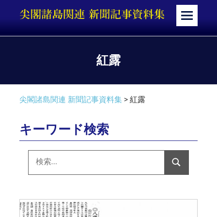
コ
ン
メ
テ
ニ
ン
ュ
ツ
ー
紅露
へ
ス
キ
尖閣諸島関連 新聞記事資料集
>
紅露
ッ
プ
キーワード検索
検
索:
検
索