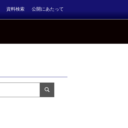
資料検索
公開にあたって
検
索