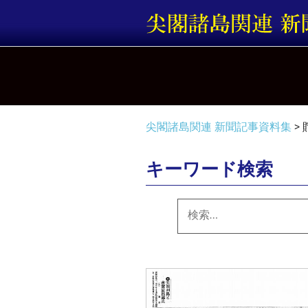
コ
ン
テ
ン
ツ
へ
ス
キ
尖閣諸島関連 新聞記事資料集
>
ッ
プ
キーワード検索
検
索: