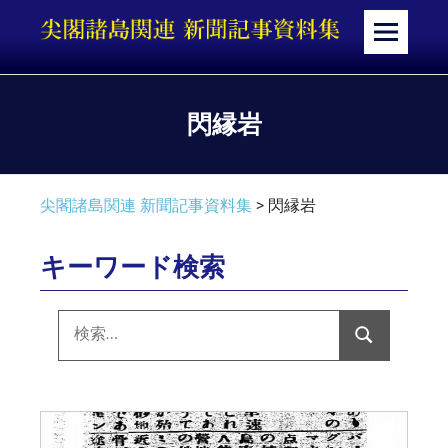
コ
ン
メ
テ
ニ
ン
ュ
ツ
ー
閃縁岩
へ
ス
キ
尖閣諸島関連 新聞記事資料集
>
閃縁岩
ッ
プ
キーワード検索
検
索:
検
索