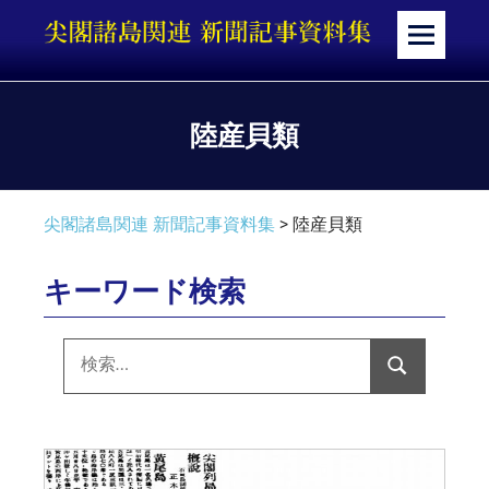
コ
ン
メ
テ
ニ
ン
ュ
ツ
ー
陸産貝類
へ
ス
キ
尖閣諸島関連 新聞記事資料集
>
陸産貝類
ッ
プ
キーワード検索
検
索:
検
索