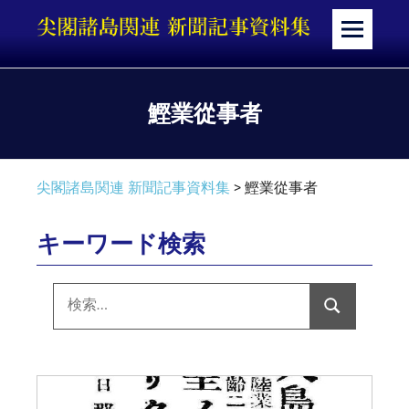
コ
ン
メ
テ
ニ
ン
ュ
ツ
ー
鰹業從事者
へ
ス
キ
尖閣諸島関連 新聞記事資料集
>
鰹業從事者
ッ
プ
キーワード検索
検
索:
検
索