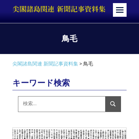
コ
ン
メ
テ
ニ
ン
ュ
ツ
ー
鳥毛
へ
ス
キ
尖閣諸島関連 新聞記事資料集
>
鳥毛
ッ
プ
キーワード検索
検
索:
検
索