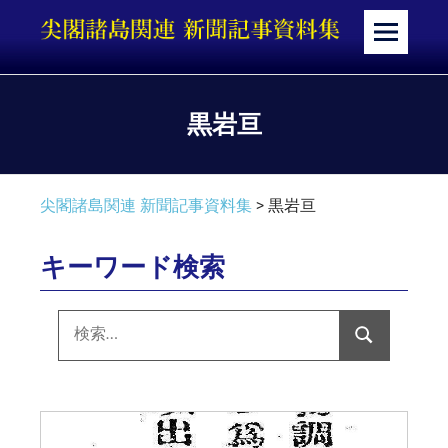
コ
ン
メ
テ
ニ
ン
ュ
ツ
ー
黒岩亘
へ
ス
キ
尖閣諸島関連 新聞記事資料集
>
黒岩亘
ッ
プ
キーワード検索
検
索:
検
索