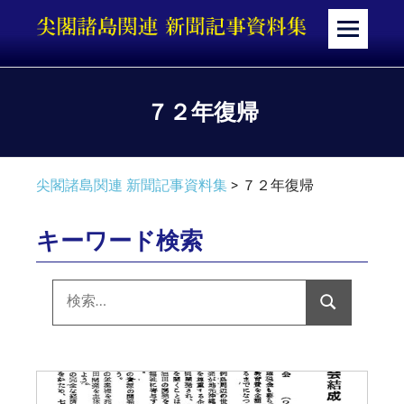
コ
ン
メ
テ
ニ
ン
ュ
ツ
ー
７２年復帰
へ
ス
キ
尖閣諸島関連 新聞記事資料集
>
７２年復帰
ッ
プ
キーワード検索
検
索:
検
索