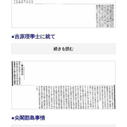
●吉原理學士に就て
続きを読む
●尖閣郡島事情