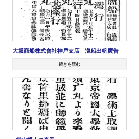
大坂商船株式會社神戶支店 滊船出帆廣告
続きを読む