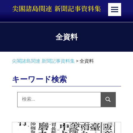
コ
ン
メ
テ
ニ
ン
ュ
ツ
ー
全資料
へ
ス
キ
尖閣諸島関連 新聞記事資料集
>
全資料
ッ
プ
キーワード検索
検
索:
検
索