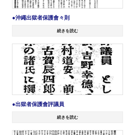
●沖繩出獄者保護會々則
続きを読む
●出獄者保護會評議員
続きを読む