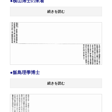
●横山博士の來看
続きを読む
●飯島理學博士
続きを読む