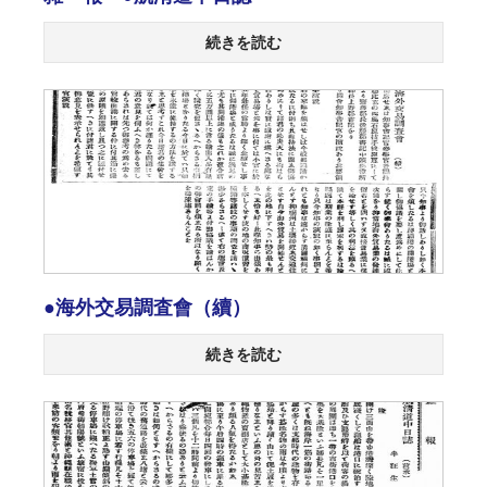
続きを読む
●海外交易調査會（續）
続きを読む