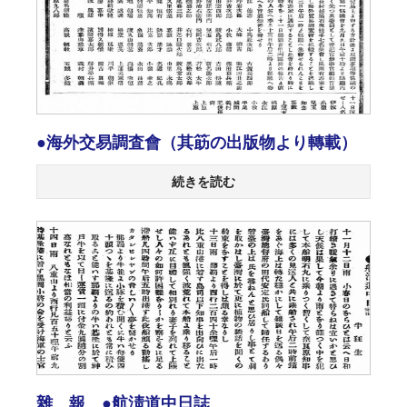
●海外交易調査會（其筯の出版物より轉載）
続きを読む
雜 報 ●航淸道中日誌