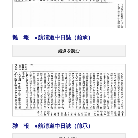
雜 報 ●航淸道中日誌（前承）
続きを読む
雜 報 ●航淸道中日誌（前承）