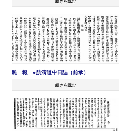
続きを読む
雜 報 ●航淸道中日誌（前承）
続きを読む